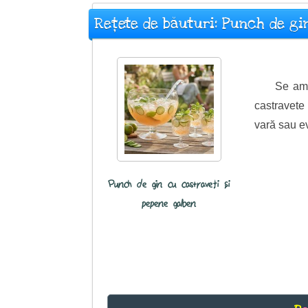
Rețete de băuturi: Punch de gi
Se ame
castravete
vară sau e
Punch de gin cu castraveți și
pepene galben