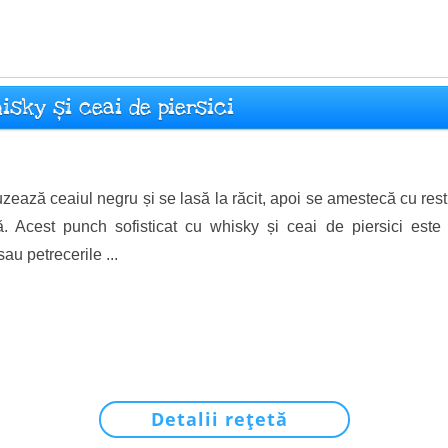
isky și ceai de piersici
uzează ceaiul negru și se lasă la răcit, apoi se amestecă cu restu
ă. Acest punch sofisticat cu whisky și ceai de piersici est
au petrecerile ...
Detalii rețetă