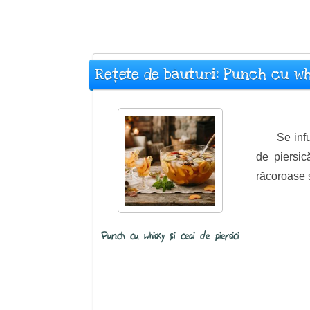
Rețete de băuturi: Punch cu wh
Se inf
de piersic
răcoroase s
Punch cu whisky și ceai de piersici