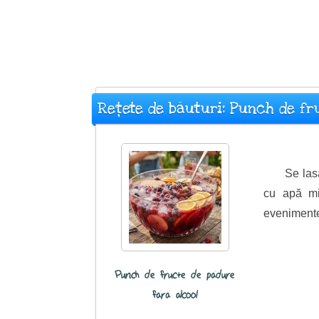
Rețete de băuturi: Punch de fr
Se las
cu apă mi
evenimentel
Punch de fructe de pădure
fără alcool