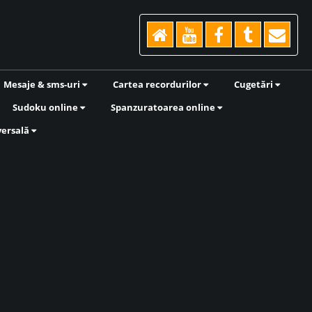
Mesaje & sms-uri
Cartea recordurilor
Cugetări
Sudoku online
Spanzuratoarea online
versală