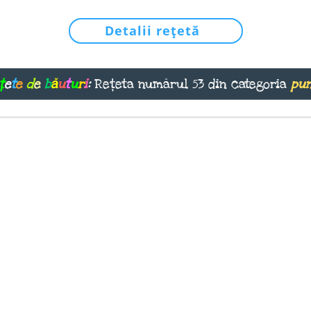
Detalii rețetă
ț
e
t
e
d
e
b
ă
u
t
u
r
i
:
Rețeta numărul 53 din categoria
pu