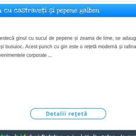
n cu castraveți și pepene galben
stecă ginul cu sucul de pepene și zeama de lime, se adaugă
 și busuioc. Acest punch cu gin este o rețetă modernă și rafina
venimentele corporate ...
Detalii rețetă