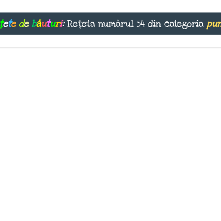
ț
e
t
e
d
e
b
ă
u
t
u
r
i
:
Rețeta numărul 54 din categoria
pu