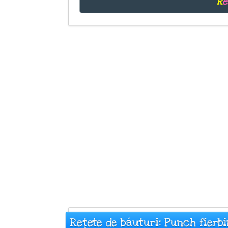
R
e
Rețete de băuturi: Punch fierb