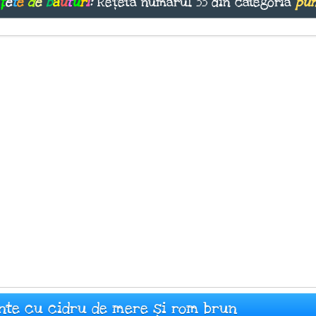
ț
e
t
e
d
e
b
ă
u
t
u
r
i
:
Rețeta numărul 55 din categoria
pu
inte cu cidru de mere și rom brun