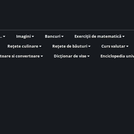
..
Imagini
Bancuri
Exerciții de matematică
Rețete culinare
Rețete de băuturi
Curs valutar
toare si convertoare
Dicționar de vise
Enciclopedia uni