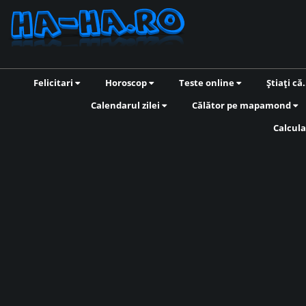
Felicitari
Horoscop
Teste online
Știați că.
Calendarul zilei
Călător pe mapamond
Calcula