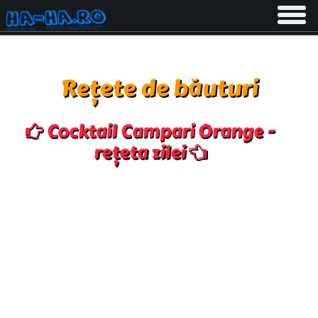
Toggle
navigati
Rețete de băuturi
Cocktail Campari Orange -
rețeta zilei