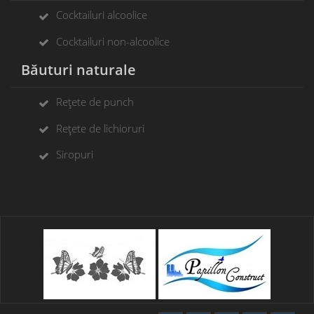
Cocktailuri alcoolice
Cocktailuri non-alcoolice
Băuturi naturale
Rețete de punch
Rețete de lichioruri
Siropuri