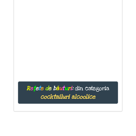
R
e
ț
e
t
e
d
e
b
ă
u
t
u
r
i
:
din categoria
cocktailuri alcoolice