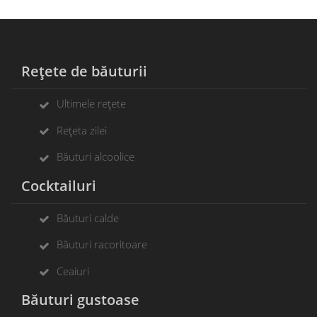
Rețete de băuturii
Ultimele rețete
Rețeta zilei
Băuturi alcoolice
Cocktailuri
Băuturi calde
Băuturi racoritoare
Ceaiuri
Băuturi gustoase