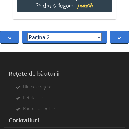
72 din categoria
punch
«
»
Rețete de băuturii
Ultimele rețete
Rețeta zilei
Băuturi alcoolice
Cocktailuri