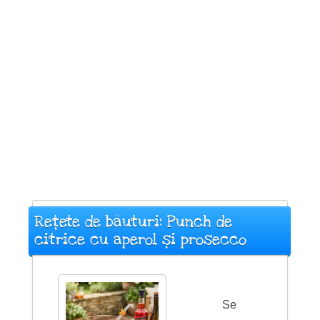
Rețete de băuturi: Punch de
citrice cu aperol și prosecco
Se