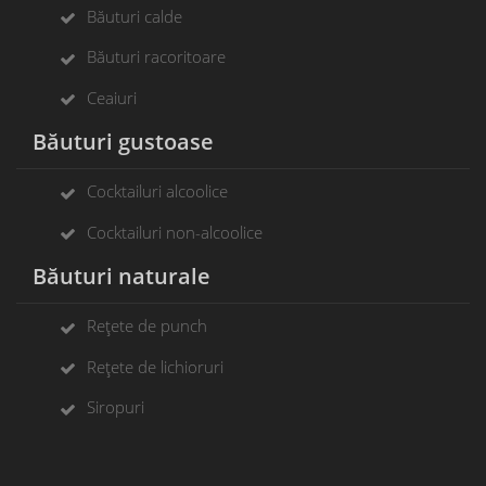
Băuturi calde
Băuturi racoritoare
Ceaiuri
Băuturi gustoase
Cocktailuri alcoolice
Cocktailuri non-alcoolice
Băuturi naturale
Rețete de punch
Rețete de lichioruri
Siropuri