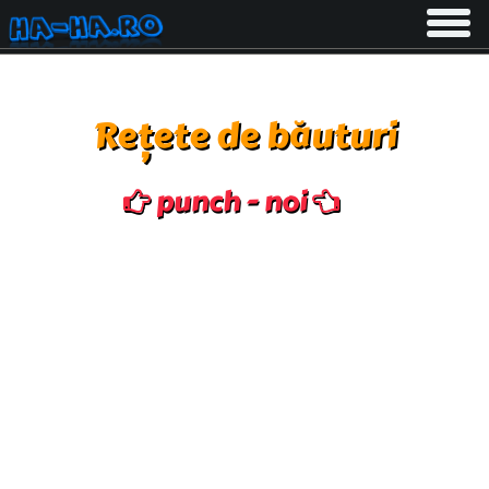
Toggle
navigati
Rețete de băuturi
punch - noi