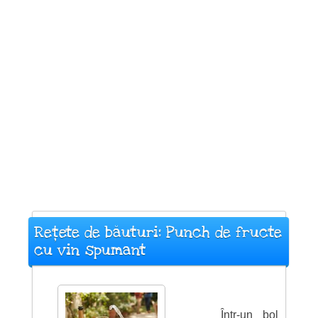
Rețete de băuturi: Punch de fructe
cu vin spumant
Într-un bol