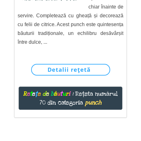
chiar înainte de
servire. Completează cu gheață și decorează
cu felii de citrice. Acest punch este quintesența
băuturii tradiționale, un echilibru desăvârșit
între dulce, ...
Detalii rețetă
R
e
t
e
ț
e
d
e
b
ă
u
t
u
r
i
:
Rețeta numărul
70 din categoria
punch