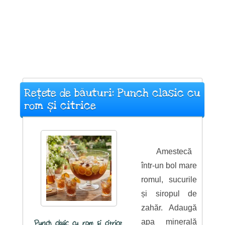
Rețete de băuturi: Punch clasic cu
rom și citrice
Amestecă
într-un bol mare
romul, sucurile
și siropul de
zahăr. Adaugă
apa minerală
Punch clasic cu rom și citrice