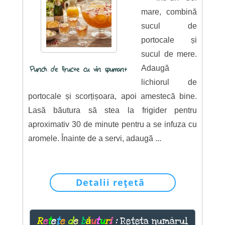
mare, combină
sucul de
portocale și
sucul de mere.
Adaugă
Punch de fructe cu vin spumant
lichiorul de
portocale și scorțișoara, apoi amestecă bine.
Lasă băutura să stea la frigider pentru
aproximativ 30 de minute pentru a se infuza cu
aromele. Înainte de a servi, adaugă ...
Detalii rețetă
R
e
t
e
ț
e
d
e
b
ă
u
t
u
r
i
:
Rețeta numărul