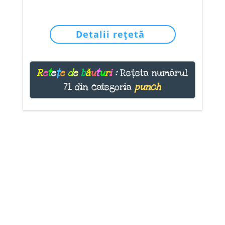
Detalii rețetă
R
e
t
e
ț
e
d
e
b
ă
u
t
u
r
i
:
Rețeta numărul
71 din categoria
punch