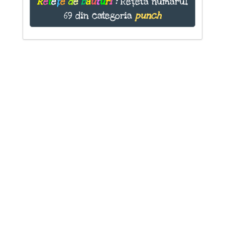
R
e
t
e
ț
e
d
e
b
ă
u
t
u
r
i
:
Rețeta numărul
69 din categoria
punch