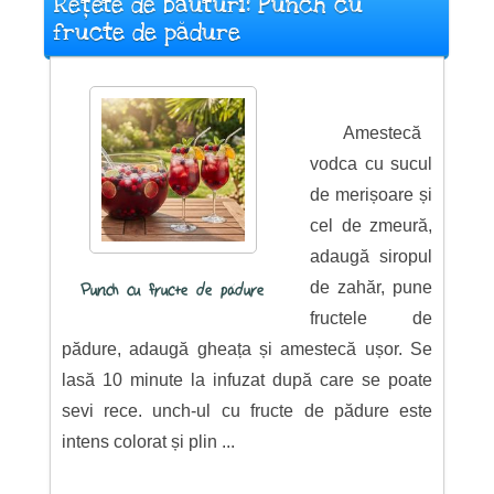
Rețete de băuturi: Punch cu
fructe de pădure
Amestecă
vodca cu sucul
de merișoare și
cel de zmeură,
adaugă siropul
de zahăr, pune
Punch cu fructe de pădure
fructele de
pădure, adaugă gheața și amestecă ușor. Se
lasă 10 minute la infuzat după care se poate
sevi rece. unch-ul cu fructe de pădure este
intens colorat și plin ...