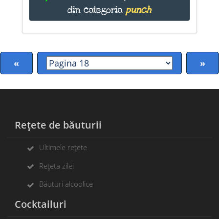
din categoria
punch
«
»
Rețete de băuturii
Ultimele rețete
Rețeta zilei
Băuturi alcoolice
Cocktailuri