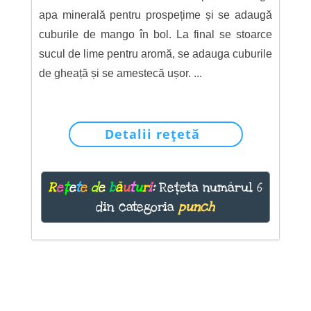
apa minerală pentru prospețime și se adaugă
cuburile de mango în bol. La final se stoarce
sucul de lime pentru aromă, se adauga cuburile
de gheață și se amestecă ușor. ...
Detalii rețetă
R
e
ț
e
t
e
d
e
b
ă
u
t
u
r
i
:
Rețeta numărul 6
din categoria
punch