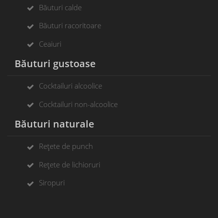
Băuturi calde
Băuturi racoritoare
Ceaiuri
Băuturi gustoase
Cocktailuri alcoolice
Cocktailuri non-alcoolice
Băuturi naturale
Rețete de punch
Rețete de lichioruri
Siropuri