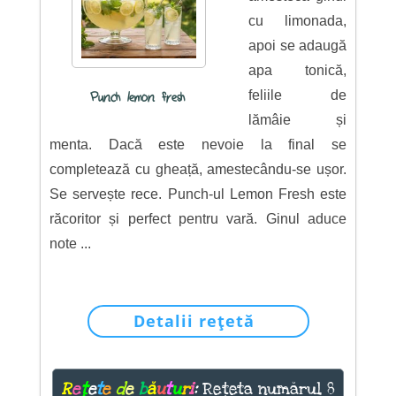
cu limonada,
apoi se adaugă
apa tonică,
feliile de
Punch lemon fresh
lămâie și
menta. Dacă este nevoie la final se
completează cu gheață, amestecându-se ușor.
Se servește rece. Punch-ul Lemon Fresh este
răcoritor și perfect pentru vară. Ginul aduce
note ...
Detalii rețetă
R
e
ț
e
t
e
d
e
b
ă
u
t
u
r
i
:
Rețeta numărul 8