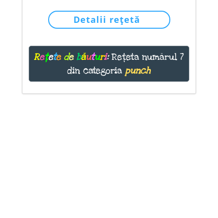
Detalii rețetă
R
e
ț
e
t
e
d
e
b
ă
u
t
u
r
i
:
Rețeta numărul 7
din categoria
punch