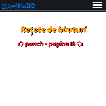
Toggle
navigati
Rețete de băuturi
punch - pagina 18