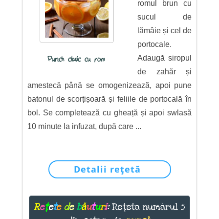
romul brun cu
sucul de
lămâie și cel de
portocale.
Adaugă siropul
Punch clasic cu rom
de zahăr și
amestecă până se omogenizează, apoi pune
batonul de scorțișoară și feliile de portocală în
bol. Se completează cu gheață și apoi swlasă
10 minute la infuzat, după care ...
Detalii rețetă
R
e
ț
e
t
e
d
e
b
ă
u
t
u
r
i
:
Rețeta numărul 5