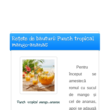
Rețete de băuturi: Punch tropical
mango–ananas
Pentru
început se
amestecă
romul cu sucul
de mango și
cel de ananas,
Punch tropical mango–ananas
apoi se adaugă