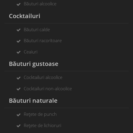
Băuturi alcoolice
Cocktailuri
Băuturi calde
Băuturi racoritoare
Ceaiuri
Băuturi gustoase
Cocktailuri alcoolice
Cocktailuri non-alcoolice
Băuturi naturale
Rețete de punch
Rețete de lichioruri