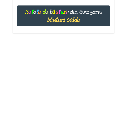
R
e
ț
e
t
e
d
e
b
ă
u
t
u
r
i
:
din categoria
băuturi calde