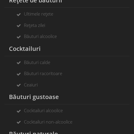
Rețete de băuturii
Ultimele rețete
Rețeta zilei
Băuturi alcoolice
Cocktailuri
Băuturi calde
Băuturi racoritoare
Ceaiuri
Băuturi gustoase
Cocktailuri alcoolice
Cocktailuri non-alcoolice
Băuturi naturale