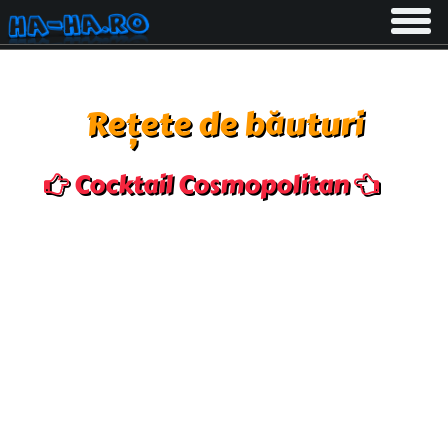
Toggle
navigati
Rețete de băuturi
Cocktail Cosmopolitan