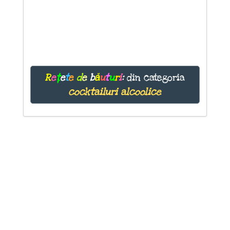
R
e
ț
e
t
e
d
e
b
ă
u
t
u
r
i
:
din categoria
cocktailuri alcoolice