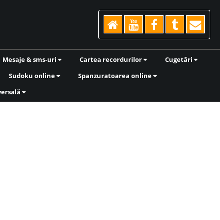
Mesaje & sms-uri
Cartea recordurilor
Cugetări
Sudoku online
Spanzuratoarea online
versală