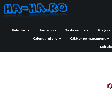
Felicitari
Horoscop
Teste online
Știați că.
Calendarul zilei
Călător pe mapamond
Calcula