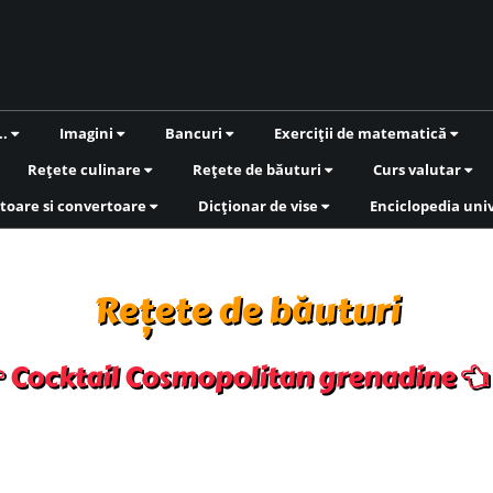
..
Imagini
Bancuri
Exerciții de matematică
Rețete culinare
Rețete de băuturi
Curs valutar
toare si convertoare
Dicționar de vise
Enciclopedia uni
Rețete de băuturi
Cocktail Cosmopolitan grenadine