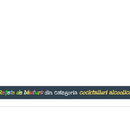
R
e
ț
e
t
e
d
e
b
ă
u
t
u
r
i
:
din categoria
cocktailuri alcoolic