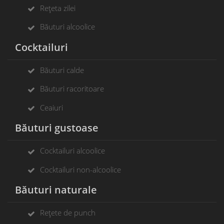
Rețeta zilei
Băuturi alcoolice
Cocktailuri
Băuturi calde
Băuturi racoritoare
Ceaiuri
Băuturi gustoase
Cocktailuri alcoolice
Cocktailuri non-alcoolice
Băuturi naturale
Rețete de punch