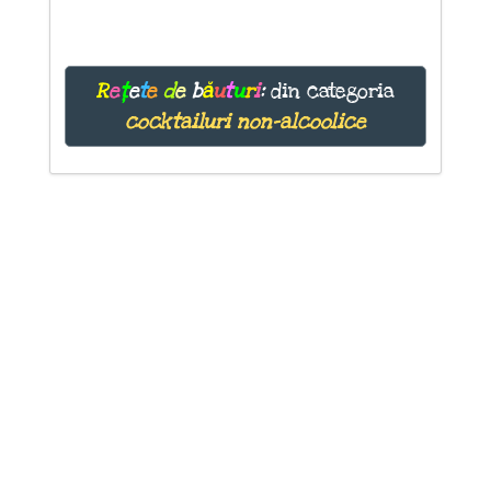
R
e
ț
e
t
e
d
e
b
ă
u
t
u
r
i
:
din categoria
cocktailuri non-alcoolice