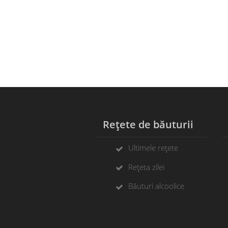
Rețete de băuturii
C
Ultimele rețete
Rețeta zilei
Băuturi alcoolice