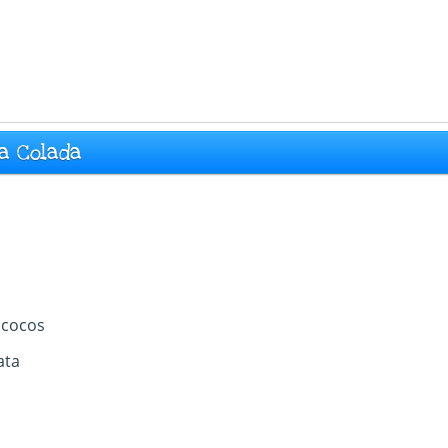
na Colada
 cocos
ata