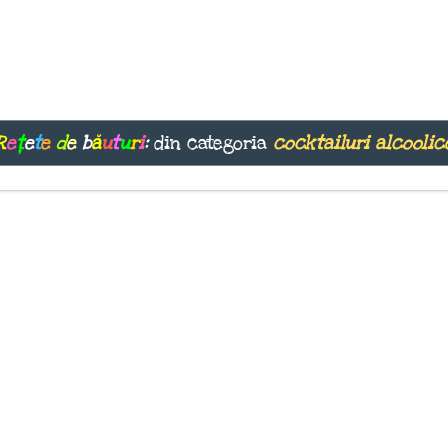
R
e
ț
e
t
e
d
e
b
ă
u
t
u
r
i
:
din categoria
cocktailuri alcoolic