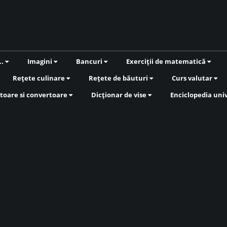
..
Imagini
Bancuri
Exerciții de matematică
Rețete culinare
Rețete de băuturi
Curs valutar
toare si convertoare
Dicționar de vise
Enciclopedia uni