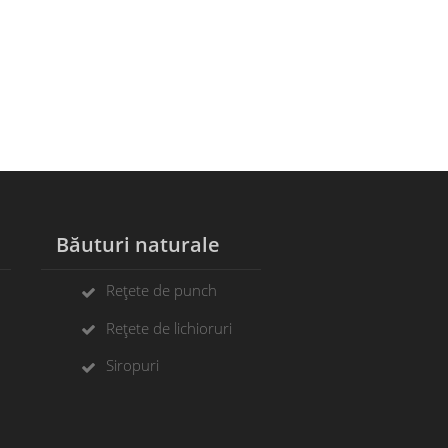
Băuturi naturale
Rețete de punch
Rețete de lichioruri
Siropuri