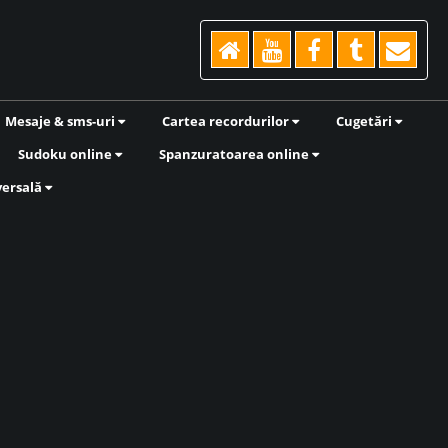
Mesaje & sms-uri
Cartea recordurilor
Cugetări
Sudoku online
Spanzuratoarea online
versală