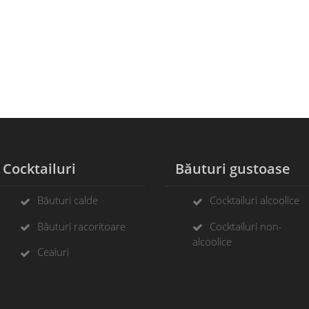
ocktailuri
Băuturi gustoase
Băuturi calde
Cocktailuri alcoolice
Băuturi racoritoare
Cocktailuri non-
alcoolice
Ceaiuri