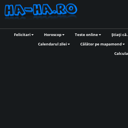
Felicitari
Horoscop
Teste online
Știați că.
Calendarul zilei
Călător pe mapamond
Calcula