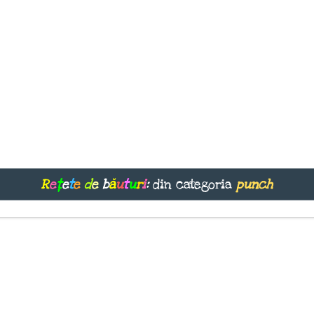
R
e
ț
e
t
e
d
e
b
ă
u
t
u
r
i
:
din categoria
punch