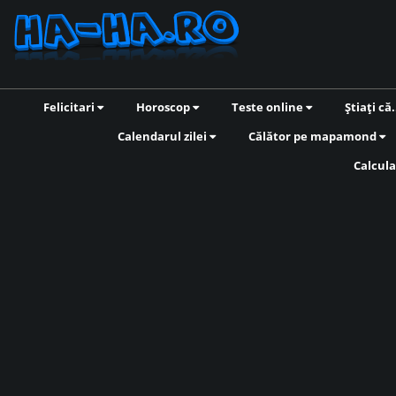
Felicitari
Horoscop
Teste online
Știați că.
Calendarul zilei
Călător pe mapamond
Calcula