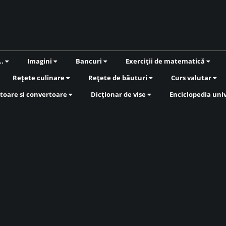
..
Imagini
Bancuri
Exerciții de matematică
Rețete culinare
Rețete de băuturi
Curs valutar
toare si convertoare
Dicționar de vise
Enciclopedia uni