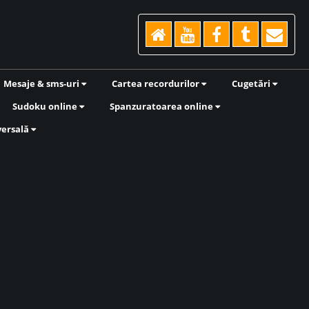
Mesaje & sms-uri
Cartea recordurilor
Cugetări
Sudoku online
Spanzuratoarea online
versală