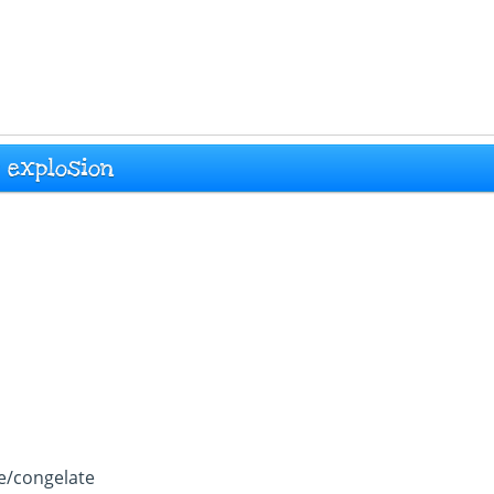
y explosion
e/congelate