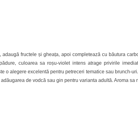
, adaugă fructele și gheața, apoi completează cu băutura carb
dure, culoarea sa roșu-violet intens atrage privirile imediat
ste o alegere excelentă pentru petreceri tematice sau brunch-uri. 
u adăugarea de vodcă sau gin pentru varianta adultă. Aroma sa n