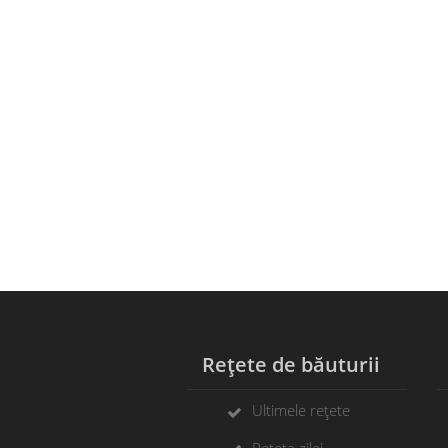
Rețete de băuturii
C
Ultimele rețete
Rețeta zilei