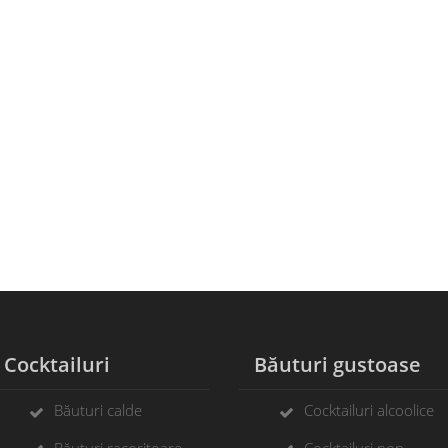
ocktailuri
Băuturi gustoase
Băuturi calde
Cocktailuri alcoolice
Băuturi racoritoare
Cocktailuri non-