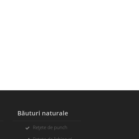
Băuturi naturale
Rețete de punch
Rețete de lichioruri