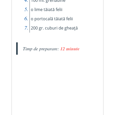
100 ml. grenadine
o lime tăiată felii
o portocală tăiată felii
200 gr. cuburi de gheață
Timp de preparare:
12 minute