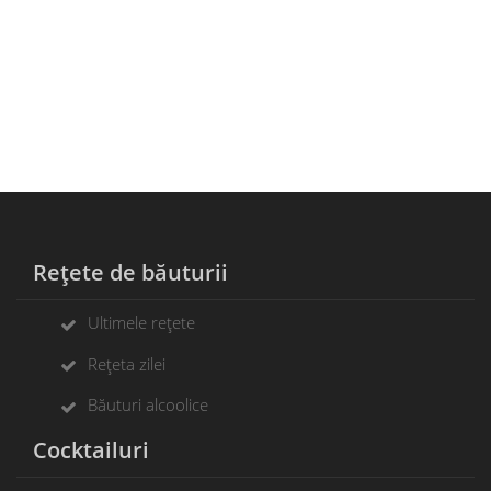
Rețete de băuturii
Ultimele rețete
Rețeta zilei
Băuturi alcoolice
Cocktailuri