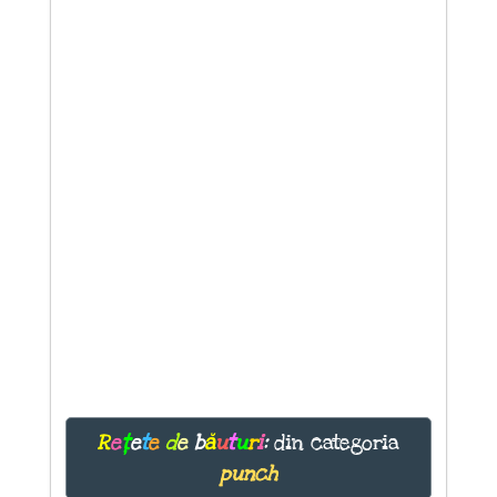
R
e
ț
e
t
e
d
e
b
ă
u
t
u
r
i
:
din categoria
punch