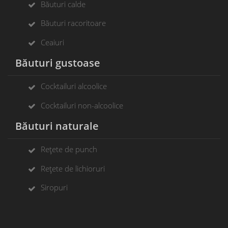
Băuturi calde
Băuturi racoritoare
Ceaiuri
Băuturi gustoase
Cocktailuri alcoolice
Cocktailuri non-alcoolice
Băuturi naturale
Rețete de punch
Rețete de lichioruri
Siropuri