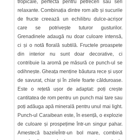
tropicale, perfectă pentru petreceri sau seri
relaxante. Combinația dintre rom alb și sucurile
de fructe creează un echilibru dulce-acrișor
care se potrivește tuturor gusturilor.
Grenadinele adaugă nu doar culoare intensă,
ci și o notă florală subtilă. Fructele proaspete
din interior nu sunt doar decorative, ci
contribuie la aromă pe măsură ce punch-ul se
odihnește. Gheața menține băutura rece și ușor
de savurat, chiar și în zilele foarte călduroase.
Este o rețetă ușor de adaptat: poți crește
cantitatea de rom pentru un punch mai tare sau
poți adăuga apă minerală pentru unul mai light.
Punch-ul Caraibean este, în esență, o explozie
de culoare și prospețime într-un singur pahar.
Amestecă bazeleÎntr-un bol mare, combină