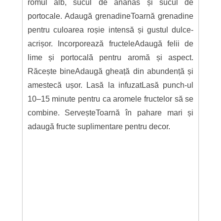
romul alb, sucul de ananas și sucul de
portocale. Adaugă grenadineToarnă grenadine
pentru culoarea roșie intensă și gustul dulce-
acrișor. Incorporează fructeleAdaugă felii de
lime și portocală pentru aromă și aspect.
Răcește bineAdaugă gheață din abundență și
amestecă ușor. Lasă la infuzatLasă punch-ul
10–15 minute pentru ca aromele fructelor să se
combine. ServeșteToarnă în pahare mari și
adaugă fructe suplimentare pentru decor.