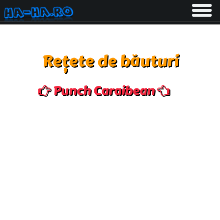
Toggle
navigati
Rețete de băuturi
Punch Caraibean