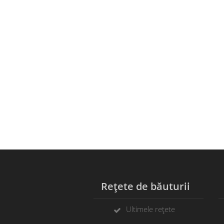
Rețete de băuturii
C
Ultimele rețete