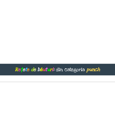
R
e
ț
e
t
e
d
e
b
ă
u
t
u
r
i
:
din categoria
punch