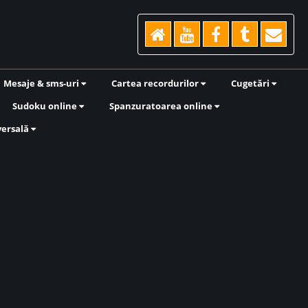
Mesaje & sms-uri
Cartea recordurilor
Cugetări
Sudoku online
Spanzuratoarea online
versală