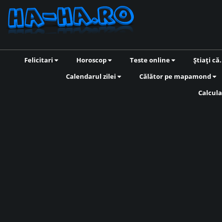
Felicitari
Horoscop
Teste online
Știați că.
Calendarul zilei
Călător pe mapamond
Calcula