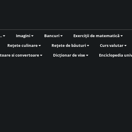
..
Imagini
Bancuri
Exerciții de matematică
Rețete culinare
Rețete de băuturi
Curs valutar
toare si convertoare
Dicționar de vise
Enciclopedia uni