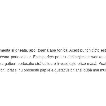
enta și gheața, apoi toarnă apa tonică. Acest punch citric est
lceața portocalelor. Este perfect pentru diminețile de week
galben-portocalie strălucitoare înveselește orice masă. Poate 
ilibrat și nu obosește papilele gustative chiar și după mai mu