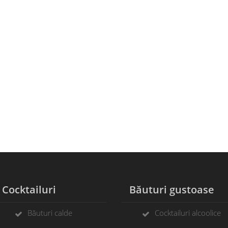
ocktailuri
Băuturi gustoase
Băuturi calde
Cocktailuri alcoolice