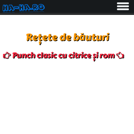
Toggle
navigati
Rețete de băuturi
Punch clasic cu citrice și rom