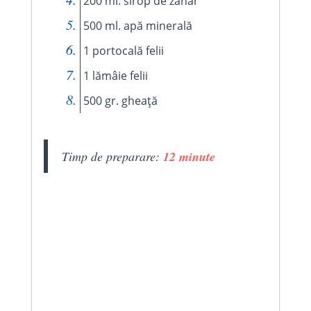
200 ml. sirop de zahăr
500 ml. apă minerală
1 portocală felii
1 lămâie felii
500 gr. gheață
Timp de preparare:
12 minute