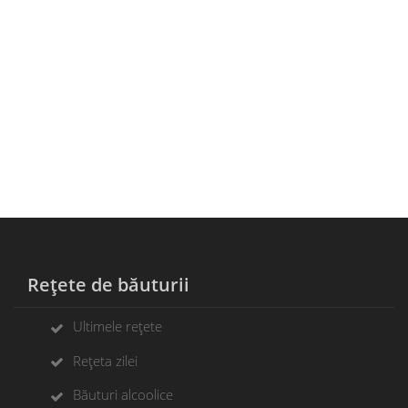
Rețete de băuturii
Ultimele rețete
Rețeta zilei
Băuturi alcoolice