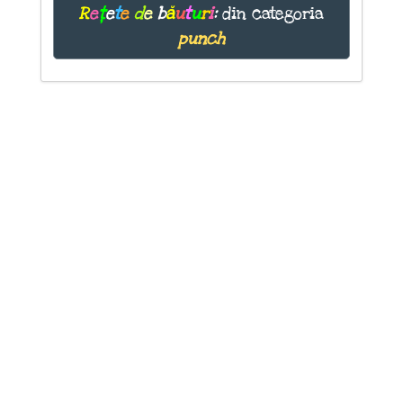
R
e
ț
e
t
e
d
e
b
ă
u
t
u
r
i
:
din categoria
punch