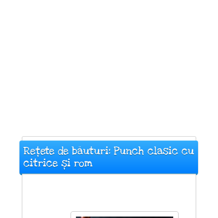
Rețete de băuturi: Punch clasic cu
citrice și rom