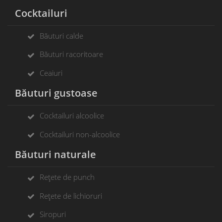
Cocktailuri
Băuturi calde
Băuturi racoritoare
Ceaiuri
Băuturi gustoase
Cocktailuri alcoolice
Cocktailuri non-alcoolice
Băuturi naturale
Rețete de punch
Rețete de lichioruri
Siropuri