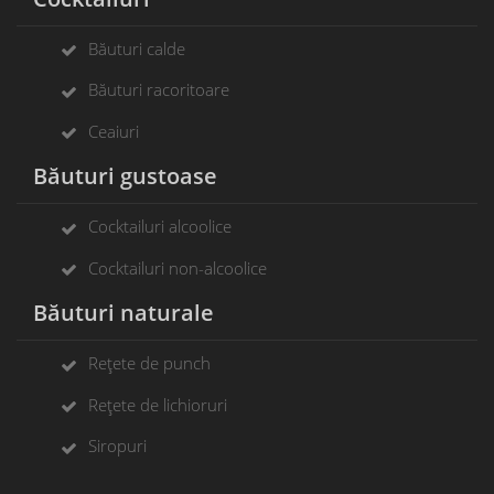
Băuturi calde
Băuturi racoritoare
Ceaiuri
Băuturi gustoase
Cocktailuri alcoolice
Cocktailuri non-alcoolice
Băuturi naturale
Rețete de punch
Rețete de lichioruri
Siropuri