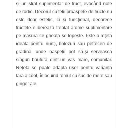
și un strat suplimentar de fruct, evocând note
de rodie. Decorul cu felii proaspete de fructe nu
este doar estetic, ci și funcțional, deoarece
fructele eliberează treptat arome suplimentare
pe măsură ce gheața se topește. Este o rețetă
ideală pentru nunți, botezuri sau petreceri de
grădină, unde oaspeții pot să-și servească
singuri băutura dintr-un vas mare, comunitar.
Rețeta se poate adapta ușor pentru variantă
fără alcool, înlocuind romul cu suc de mere sau
ginger ale.