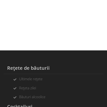
Rețete de băuturii
Ultimele rețete
Rețeta zilei
Băuturi alcoolice
Cocktailuri