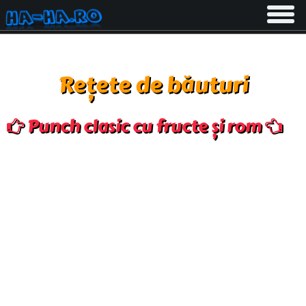
Toggle
navigati
Rețete de băuturi
Punch clasic cu fructe și rom