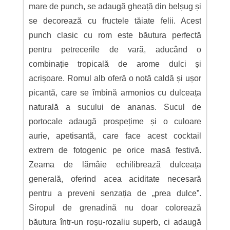
mare de punch, se adaugă gheață din belșug și
se decorează cu fructele tăiate felii. Acest
punch clasic cu rom este băutura perfectă
pentru petrecerile de vară, aducând o
combinație tropicală de arome dulci și
acrișoare. Romul alb oferă o notă caldă și ușor
picantă, care se îmbină armonios cu dulceața
naturală a sucului de ananas. Sucul de
portocale adaugă prospețime și o culoare
aurie, apetisantă, care face acest cocktail
extrem de fotogenic pe orice masă festivă.
Zeama de lămâie echilibrează dulceața
generală, oferind acea aciditate necesară
pentru a preveni senzația de „prea dulce”.
Siropul de grenadină nu doar colorează
băutura într-un roșu-rozaliu superb, ci adaugă