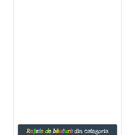
R
e
ț
e
t
e
d
e
b
ă
u
t
u
r
i
:
din categoria