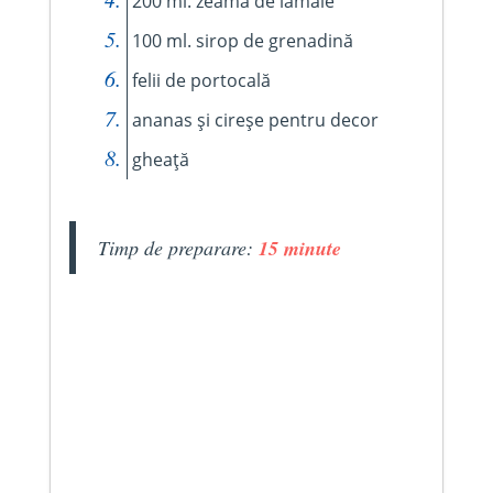
200 ml. zeamă de lămâie
100 ml. sirop de grenadină
felii de portocală
ananas și cireșe pentru decor
gheață
Timp de preparare:
15 minute