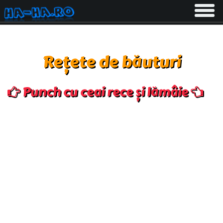
Toggle
navigati
Rețete de băuturi
Punch cu ceai rece și lămâie