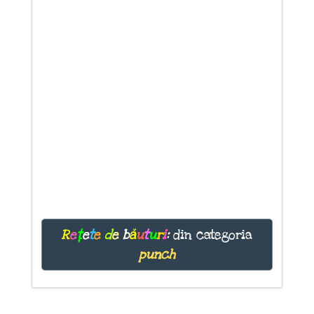
R
e
ț
e
t
e
d
e
b
ă
u
t
u
r
i
:
din categoria
punch