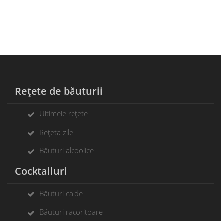
Rețete de băuturii
Ultimele rețete
Rețeta zilei
Băuturi alcoolice
Cocktailuri
Băuturi calde
Băuturi racoritoare