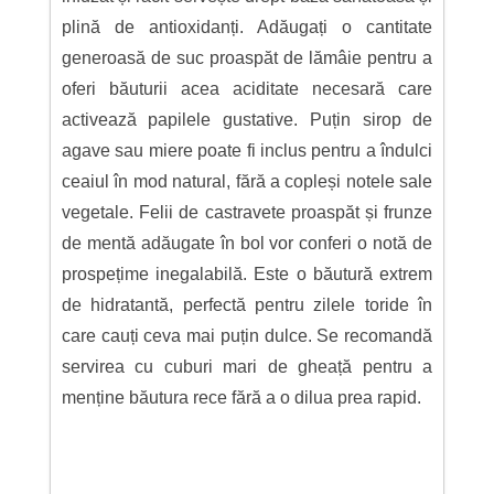
plină de antioxidanți. Adăugați o cantitate
generoasă de suc proaspăt de lămâie pentru a
oferi băuturii acea aciditate necesară care
activează papilele gustative. Puțin sirop de
agave sau miere poate fi inclus pentru a îndulci
ceaiul în mod natural, fără a copleși notele sale
vegetale. Felii de castravete proaspăt și frunze
de mentă adăugate în bol vor conferi o notă de
prospețime inegalabilă. Este o băutură extrem
de hidratantă, perfectă pentru zilele toride în
care cauți ceva mai puțin dulce. Se recomandă
servirea cu cuburi mari de gheață pentru a
menține băutura rece fără a o dilua prea rapid.