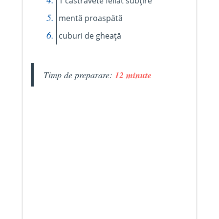
1 castravete feliat subțire
mentă proaspătă
cuburi de gheață
Timp de preparare:
12 minute