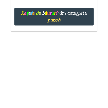
R
e
ț
e
t
e
d
e
b
ă
u
t
u
r
i
:
din categoria
punch