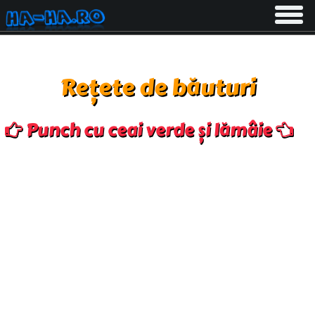
Toggle
navigati
Rețete de băuturi
Punch cu ceai verde și lămâie