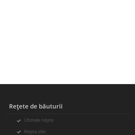
Rețete de băuturii
Ultimele rețete
Rețeta zilei