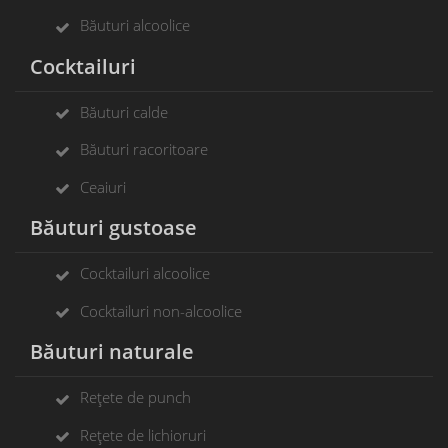
Băuturi alcoolice
Cocktailuri
Băuturi calde
Băuturi racoritoare
Ceaiuri
Băuturi gustoase
Cocktailuri alcoolice
Cocktailuri non-alcoolice
Băuturi naturale
Rețete de punch
Rețete de lichioruri