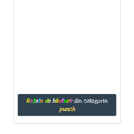
R
e
ț
e
t
e
d
e
b
ă
u
t
u
r
i
:
din categoria
punch