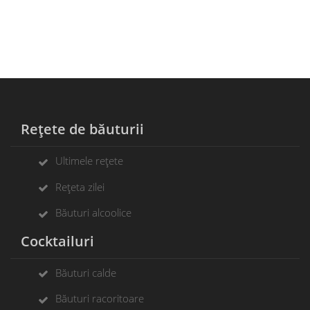
Rețete de băuturii
Ultimele rețete
Rețeta zilei
Băuturi alcoolice
Cocktailuri
Băuturi calde
Băuturi racoritoare