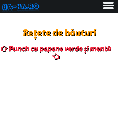
Toggle
navigati
Rețete de băuturi
Punch cu pepene verde și mentă