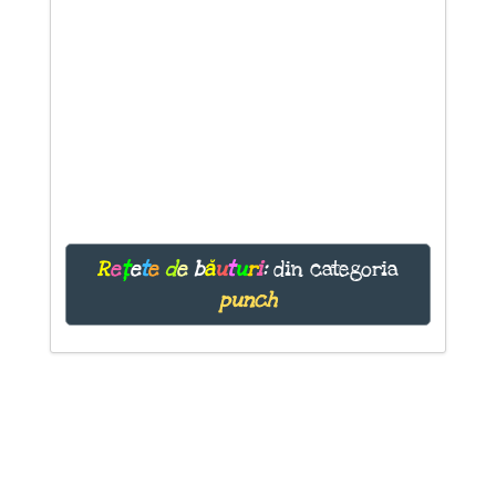
R
e
ț
e
t
e
d
e
b
ă
u
t
u
r
i
:
din categoria
punch