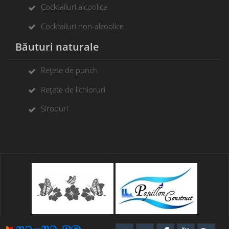
Cocktailuri alcoolice
Cocktailuri non-alcoolice
Băuturi naturale
Rețete de punch
Rețete de lichioruri
Siropuri