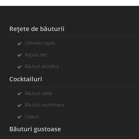
Rețete de băuturii
Ultimele rețete
Rețeta zilei
Băuturi alcoolice
Cocktailuri
Băuturi calde
Băuturi racoritoare
Ceaiuri
Băuturi gustoase