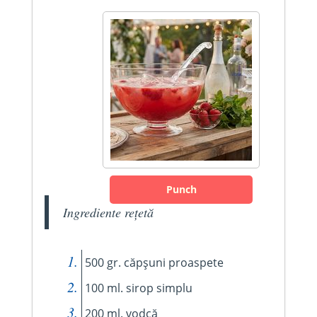
Punch
Ingrediente rețetă
500 gr. căpșuni proaspete
100 ml. sirop simplu
200 ml. vodcă