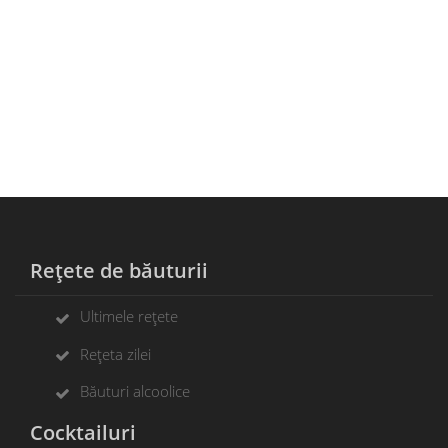
Rețete de băuturii
Ultimele rețete
Rețeta zilei
Băuturi alcoolice
Cocktailuri