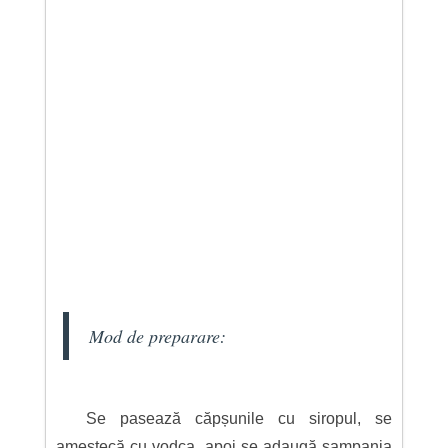
Mod de preparare:
Se pasează căpșunile cu siropul, se
amestecă cu vodca, apoi se adaugă șampania