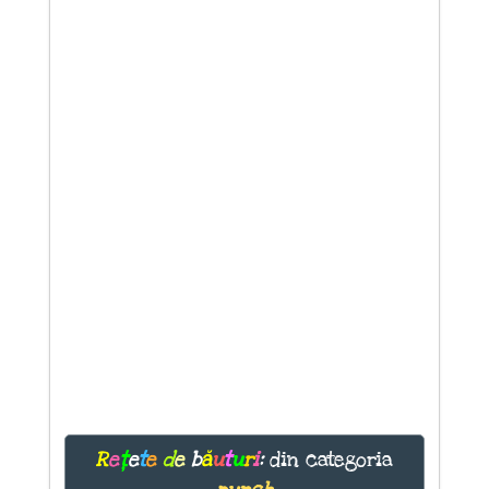
R
e
ț
e
t
e
d
e
b
ă
u
t
u
r
i
:
din categoria