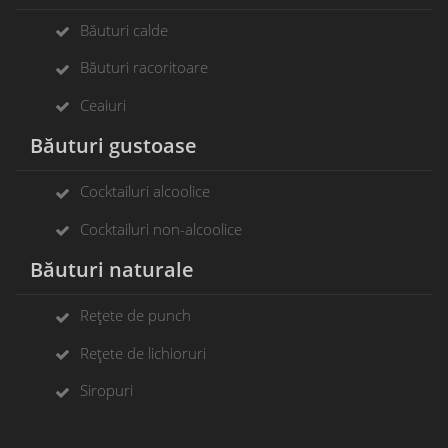
Băuturi calde
Băuturi racoritoare
Ceaiuri
Băuturi gustoase
Cocktailuri alcoolice
Cocktailuri non-alcoolice
Băuturi naturale
Rețete de punch
Rețete de lichioruri
Siropuri