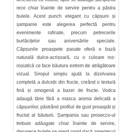
rece chiar înainte de servire pentru a păstra
bulele. Acest punch elegant cu căpșuni și
șampanie este alegerea perfectă pentru
evenimente rafinate, precum petrecerile
burlăcițelor sau aniversările speciale.
Căpșunile proaspete pasate oferă o bază
naturală dulce-acrișoară, cu o culoare roz-
roșiatică ce face băutura extrem de atrăgătoare
vizual. Siropul simplu ajută la dizolvarea
completă a dulceții din fructe, creând o textură
fină și omogenă a bazei de fructe. Vodca
adaugă tărie fără a masca aroma delicată a
căpșunilor, păstrând profilul de gust proaspăt și
fructat al băuturii. Șampania sau prosecco-ul
trebuie adăugate chiar înainte de servire,
deoarece bulele se pierd rapid dacă amestecul