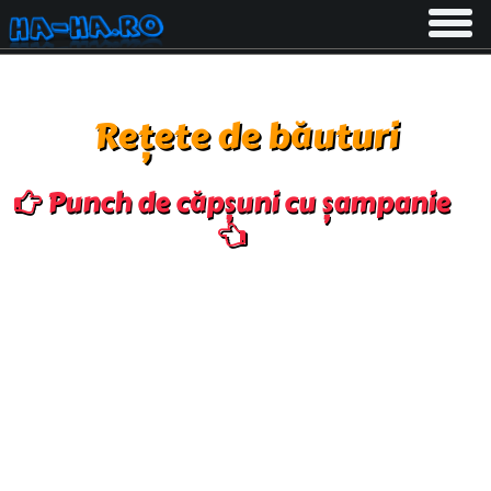
Toggle
navigati
Rețete de băuturi
Punch de căpșuni cu șampanie