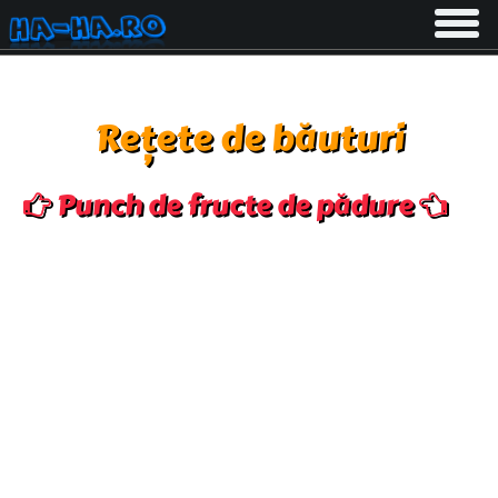
Toggle
navigati
Rețete de băuturi
Punch de fructe de pădure