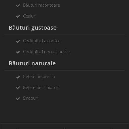
Băuturi racoritoare
Ceaiuri
Băuturi gustoase
Cocktailuri alcoolice
Cocktailuri non-alcoolice
Băuturi naturale
Rețete de punch
Rețete de lichioruri
Siropuri