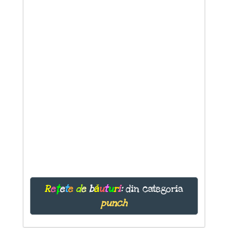
R
e
ț
e
t
e
d
e
b
ă
u
t
u
r
i
:
din categoria
punch