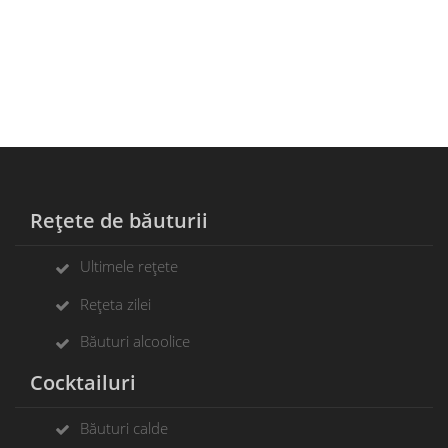
Rețete de băuturii
Ultimele rețete
Rețeta zilei
Băuturi alcoolice
Cocktailuri
Băuturi calde