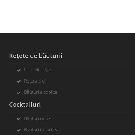
Rețete de băuturii
Ultimele rețete
Rețeta zilei
Băuturi alcoolice
Cocktailuri
Băuturi calde
Băuturi racoritoare