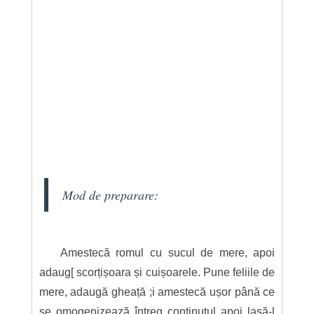
Mod de preparare:
Amestecă romul cu sucul de mere, apoi
adaug[ scorțișoara și cuișoarele. Pune feliile de
mere, adaugă gheață ;i amestecă ușor până ce
se omogenizează întreg conținutul apoi lasă-l