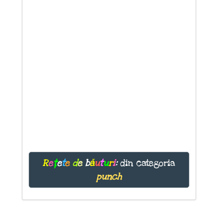
R
e
ț
e
t
e
d
e
b
ă
u
t
u
r
i
:
din categoria
punch