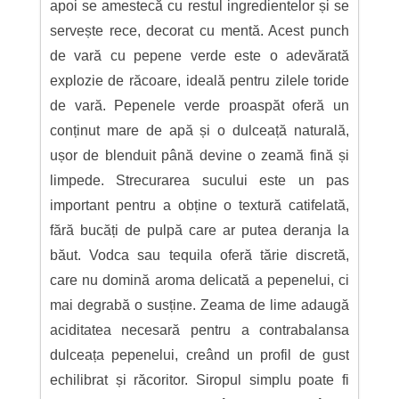
apoi se amestecă cu restul ingredientelor și se
servește rece, decorat cu mentă. Acest punch
de vară cu pepene verde este o adevărată
explozie de răcoare, ideală pentru zilele toride
de vară. Pepenele verde proaspăt oferă un
conținut mare de apă și o dulceață naturală,
ușor de blenduit până devine o zeamă fină și
limpede. Strecurarea sucului este un pas
important pentru a obține o textură catifelată,
fără bucăți de pulpă care ar putea deranja la
băut. Vodca sau tequila oferă tărie discretă,
care nu domină aroma delicată a pepenelui, ci
mai degrabă o susține. Zeama de lime adaugă
aciditatea necesară pentru a contrabalansa
dulceața pepenelui, creând un profil de gust
echilibrat și răcoritor. Siropul simplu poate fi