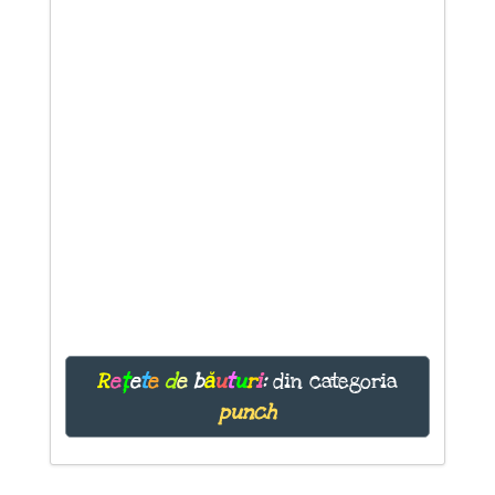
R
e
ț
e
t
e
d
e
b
ă
u
t
u
r
i
:
din categoria
punch