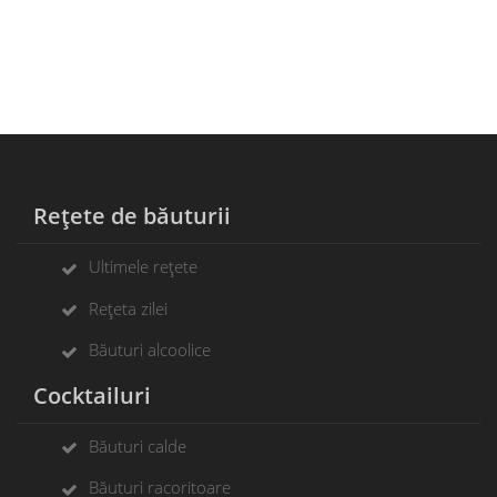
Rețete de băuturii
Ultimele rețete
Rețeta zilei
Băuturi alcoolice
Cocktailuri
Băuturi calde
Băuturi racoritoare