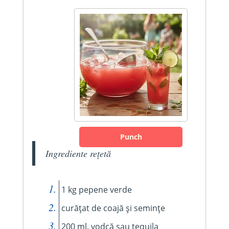
Punch
Ingrediente rețetă
1 kg pepene verde
curățat de coajă și semințe
200 ml. vodcă sau tequila