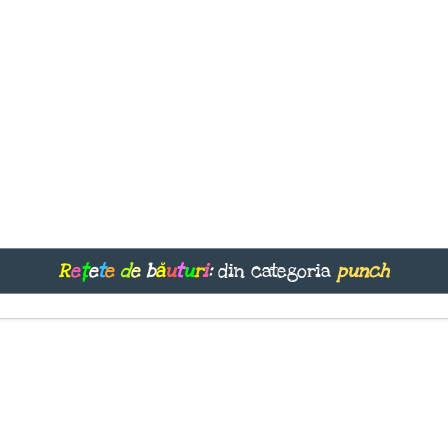
R
e
ț
e
t
e
d
e
b
ă
u
t
u
r
i
:
din categoria
punch