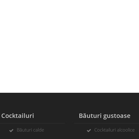
ocktailuri
Băuturi gustoase
Băuturi calde
Cocktailuri alcoolice