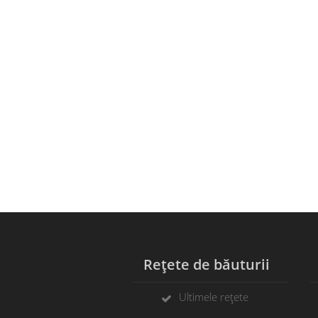
Rețete de băuturii
C
Ultimele rețete