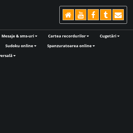
Mesaje & sms-uri
Cartea recordurilor
Cugetări
Sudoku online
Spanzuratoarea online
versală