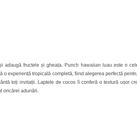
și adaugă fructele și gheața. Punch hawaiian luau este o cel
 o experiență tropicală completă, fiind alegerea perfectă pentru
ntă toți invitații. Laptele de cocos îi conferă o textură ușor c
l oricărei adunări.