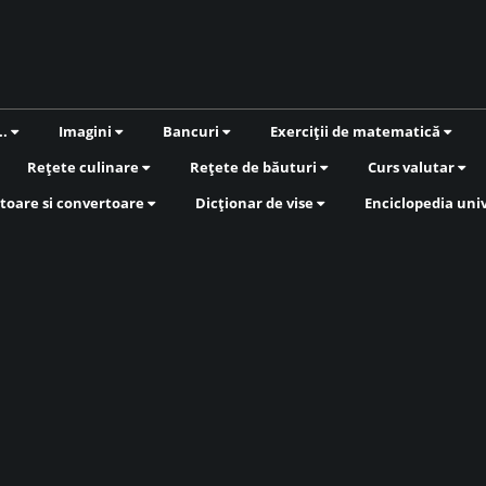
..
Imagini
Bancuri
Exerciții de matematică
Rețete culinare
Rețete de băuturi
Curs valutar
toare si convertoare
Dicționar de vise
Enciclopedia uni