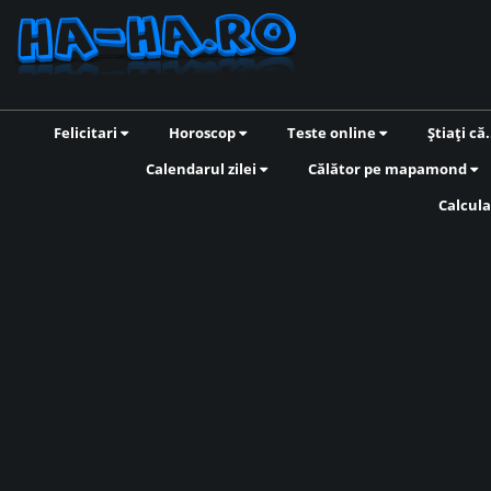
Felicitari
Horoscop
Teste online
Știați că.
Calendarul zilei
Călător pe mapamond
Calcula