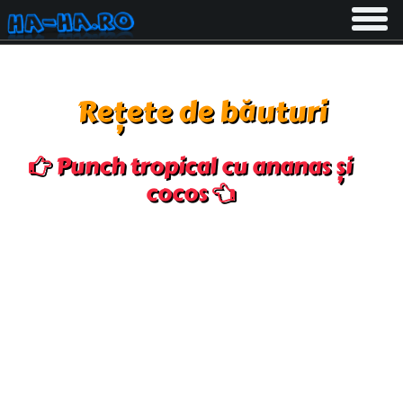
Toggle
navigati
Rețete de băuturi
Punch tropical cu ananas și
cocos