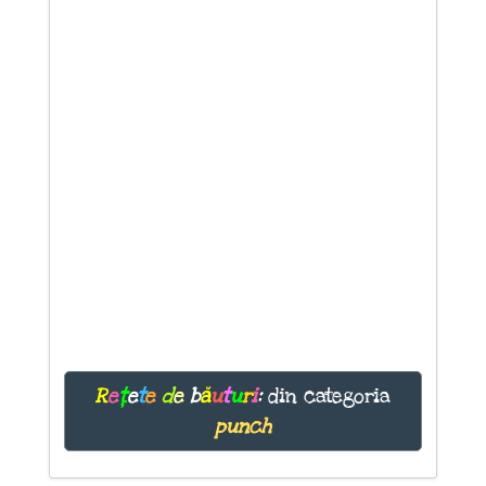
R
e
ț
e
t
e
d
e
b
ă
u
t
u
r
i
:
din categoria
punch