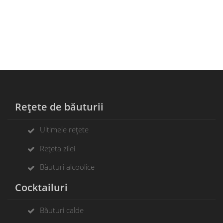
Rețete de băuturii
Ultimele rețete
Rețeta zilei
Băuturi alcoolice
Cocktailuri
Băuturi calde