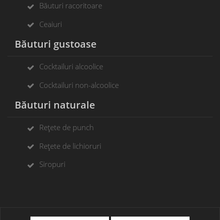
Băuturi racoritoare
Ceaiuri
Băuturi gustoase
Cocktailuri alcoolice
Cocktailuri non-alcoolice
Băuturi naturale
Rețete de punch
Rețete de lichioruri
Siropuri