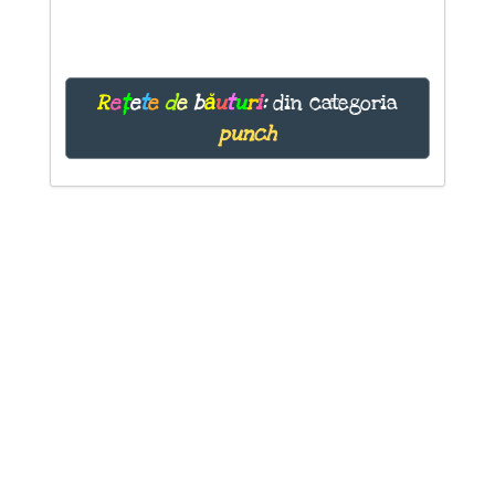
R
e
ț
e
t
e
d
e
b
ă
u
t
u
r
i
:
din categoria
punch