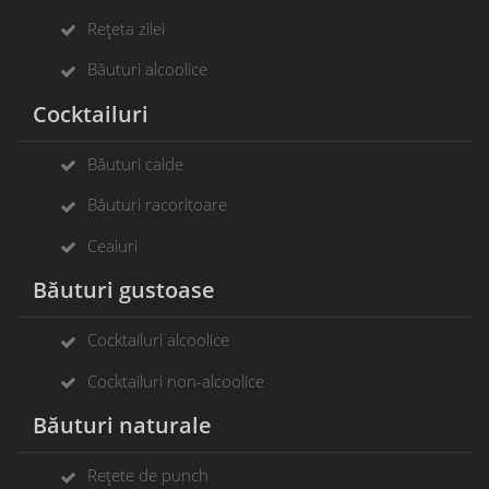
Rețeta zilei
Băuturi alcoolice
Cocktailuri
Băuturi calde
Băuturi racoritoare
Ceaiuri
Băuturi gustoase
Cocktailuri alcoolice
Cocktailuri non-alcoolice
Băuturi naturale
Rețete de punch