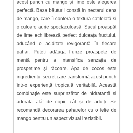
acest punch cu mango și lime este alegerea
perfectă. Baza băuturii constă în nectarul dens
de mango, care îi conferă o textură catifelată și
o culoare aurie spectaculoasă. Sucul proaspăt
de lime echilibrează perfect dulceața fructului,
aducând o aciditate revigorantă în fiecare
pahar. Puteți adăuga frunze proaspete de
mentă pentru a intensifica senzația de
prospețime și răcoare. Apa de cocos este
ingredientul secret care transformă acest punch
într-o experiență tropicală veritabilă. Această
combinație este surprinzător de hidratantă și
adorată atât de copii, cât și de adulți. Se
recomandă decorarea paharelor cu o felie de
mango pentru un aspect vizual irezistibil.