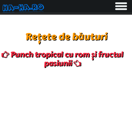
Toggle
navigati
Rețete de băuturi
Punch tropical cu rom și fructul
pasiunii