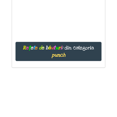
R
e
ț
e
t
e
d
e
b
ă
u
t
u
r
i
:
din categoria
punch