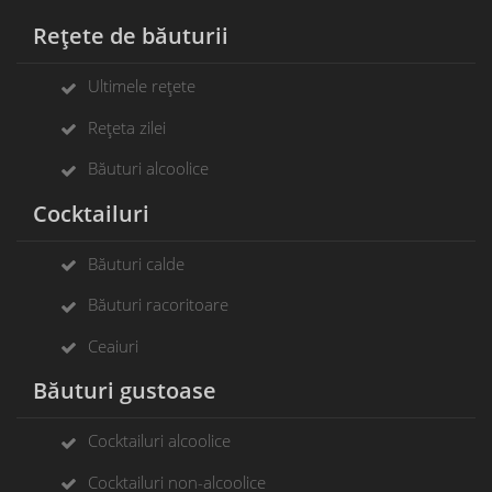
Rețete de băuturii
Ultimele rețete
Rețeta zilei
Băuturi alcoolice
Cocktailuri
Băuturi calde
Băuturi racoritoare
Ceaiuri
Băuturi gustoase
Cocktailuri alcoolice
Cocktailuri non-alcoolice