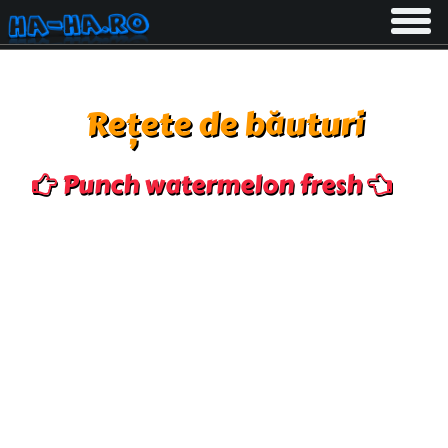
Toggle
navigati
Rețete de băuturi
Punch watermelon fresh