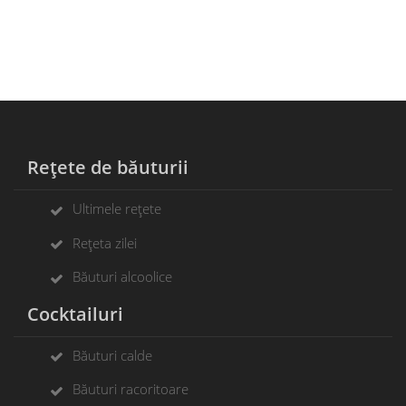
Rețete de băuturii
Ultimele rețete
Rețeta zilei
Băuturi alcoolice
Cocktailuri
Băuturi calde
Băuturi racoritoare