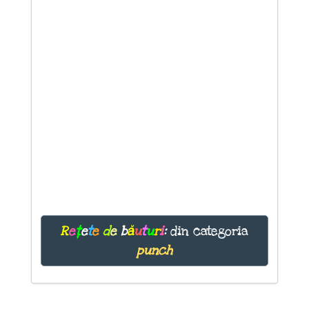
R
e
ț
e
t
e
d
e
b
ă
u
t
u
r
i
:
din categoria
punch