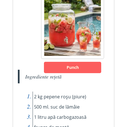
Punch
Ingrediente rețetă
2 kg pepene roșu (piure)
500 ml. suc de lămâie
1 litru apă carbogazoasă