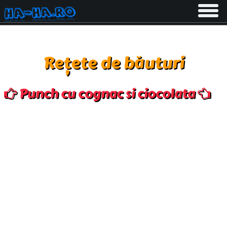
Toggle
navigati
Rețete de băuturi
Punch cu cognac si ciocolata