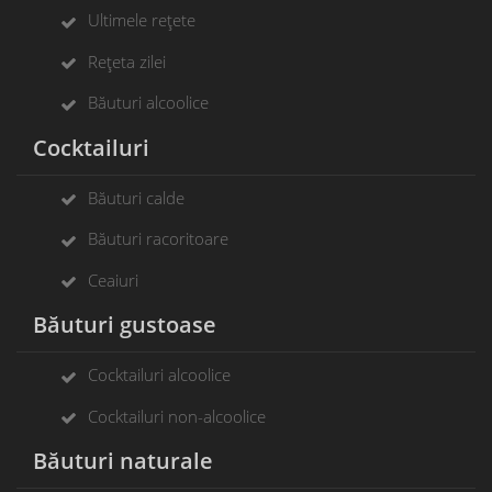
Ultimele rețete
Rețeta zilei
Băuturi alcoolice
Cocktailuri
Băuturi calde
Băuturi racoritoare
Ceaiuri
Băuturi gustoase
Cocktailuri alcoolice
Cocktailuri non-alcoolice
Băuturi naturale