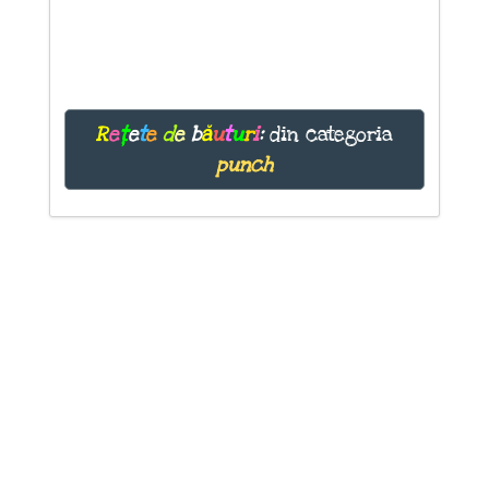
R
e
ț
e
t
e
d
e
b
ă
u
t
u
r
i
:
din categoria
punch