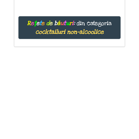
R
e
ț
e
t
e
d
e
b
ă
u
t
u
r
i
:
din categoria
cocktailuri non-alcoolice