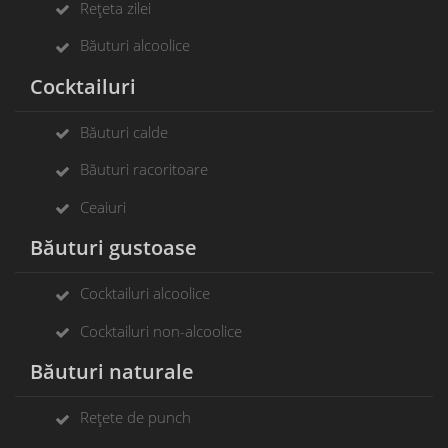
Rețeta zilei
Băuturi alcoolice
Cocktailuri
Băuturi calde
Băuturi racoritoare
Ceaiuri
Băuturi gustoase
Cocktailuri alcoolice
Cocktailuri non-alcoolice
Băuturi naturale
Rețete de punch