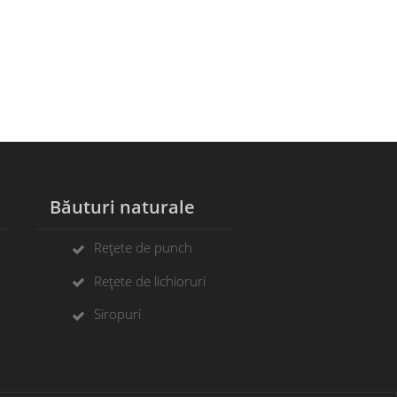
Băuturi naturale
Rețete de punch
Rețete de lichioruri
Siropuri