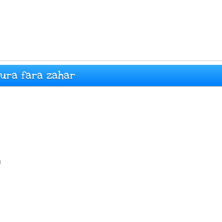
eura fara zahar
a