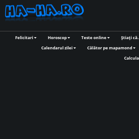
Felicitari
Horoscop
Teste online
Știați că.
Calendarul zilei
Călător pe mapamond
Calcula