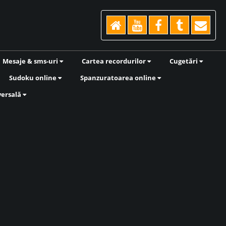
Mesaje & sms-uri
Cartea recordurilor
Cugetări
Sudoku online
Spanzuratoarea online
versală