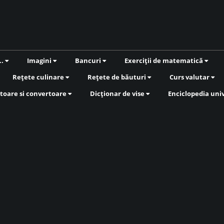
..
Imagini
Bancuri
Exerciții de matematică
Rețete culinare
Rețete de băuturi
Curs valutar
toare si convertoare
Dicționar de vise
Enciclopedia uni