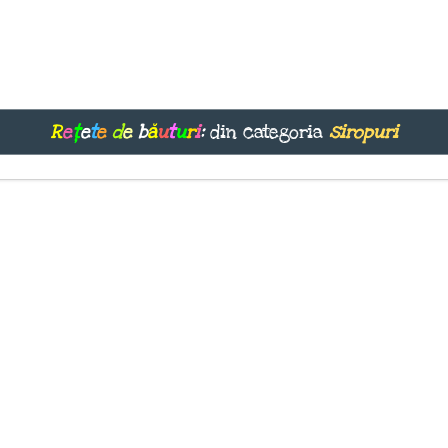
R
e
ț
e
t
e
d
e
b
ă
u
t
u
r
i
:
din categoria
siropuri