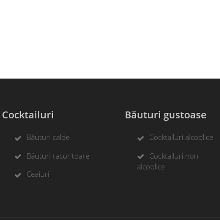
ocktailuri
Băuturi gustoase
Băuturi calde
Cocktailuri alcoolice
Băuturi racoritoare
Cocktailuri non-
alcoolice
Ceaiuri