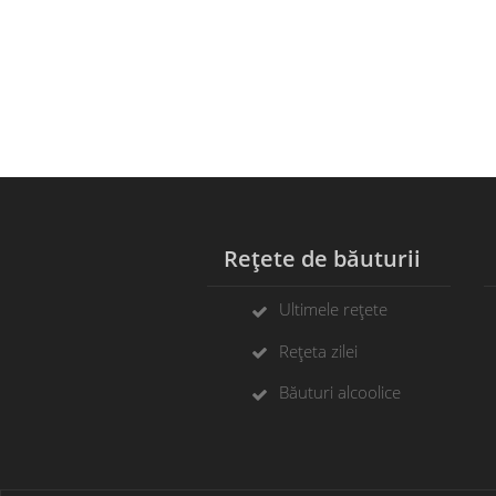
Rețete de băuturii
C
Ultimele rețete
Rețeta zilei
Băuturi alcoolice