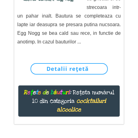
strecoara intr-
un pahar inalt. Bautura se completeaza cu
lapte iar deasupra se presara putina nucsoara.
Egg Nogg se bea cald sau rece, in functie de
anotimp. In cazul bauturilor ...
Detalii rețetă
R
e
ț
e
t
e
d
e
b
ă
u
t
u
r
i
:
Rețeta numărul
10 din categoria
cocktailuri
alcoolice