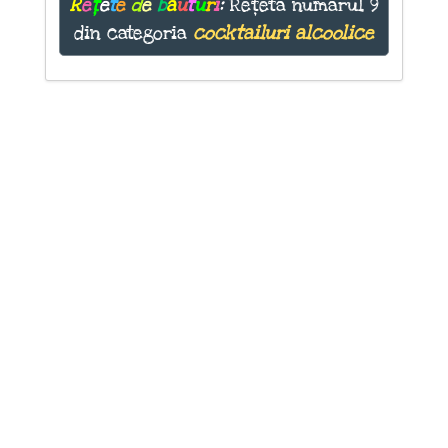
R
e
ț
e
t
e
d
e
b
ă
u
t
u
r
i
:
Rețeta numărul 9
din categoria
cocktailuri alcoolice