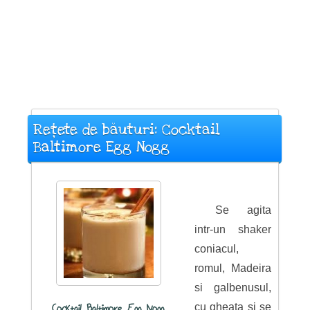
Rețete de băuturi: Cocktail
Baltimore Egg Nogg
Se agita
intr-un shaker
coniacul,
romul, Madeira
si galbenusul,
cu gheata si se
Cocktail Baltimore Egg Nogg