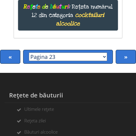
R
e
ț
e
t
e
d
e
b
ă
u
t
u
r
i
:
Rețeta numărul
12 din categoria
cocktailuri
alcoolice
«
»
Rețete de băuturii
Ultimele rețete
Rețeta zilei
Băuturi alcoolice