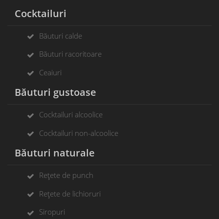
Cocktailuri
Băuturi calde
Băuturi racoritoare
Ceaiuri
Băuturi gustoase
Cocktailuri alcoolice
Cocktailuri non-alcoolice
Băuturi naturale
Rețete de punch
Rețete de lichioruri
Siropuri