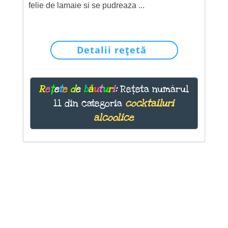
felie de lamaie si se pudreaza ...
Detalii rețetă
R
e
ț
e
t
e
d
e
b
ă
u
t
u
r
i
:
Rețeta numărul
11 din categoria
cocktailuri
alcoolice