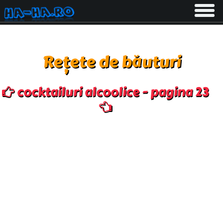
Toggle
navigati
Rețete de băuturi
cocktailuri alcoolice - pagina 23