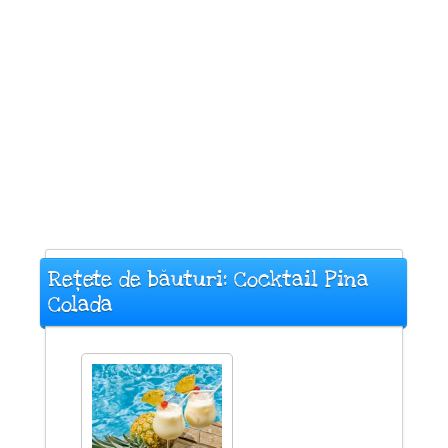
Rețete de băuturi: Cocktail Pina
Colada