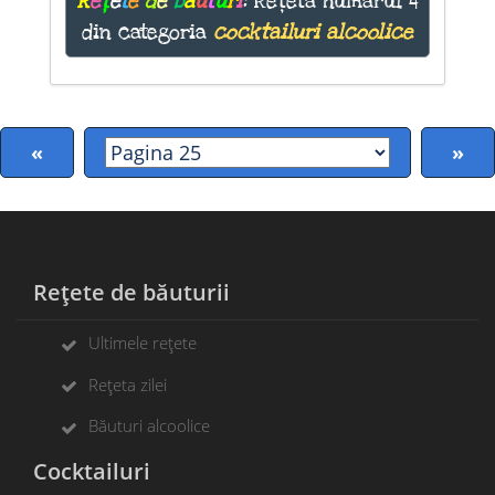
R
e
ț
e
t
e
d
e
b
ă
u
t
u
r
i
:
Rețeta numărul 4
din categoria
cocktailuri alcoolice
«
»
Rețete de băuturii
Ultimele rețete
Rețeta zilei
Băuturi alcoolice
Cocktailuri