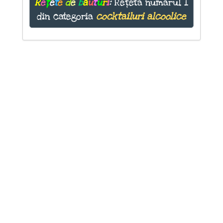
R
e
ț
e
t
e
d
e
b
ă
u
t
u
r
i
:
Rețeta numărul 1
din categoria
cocktailuri alcoolice