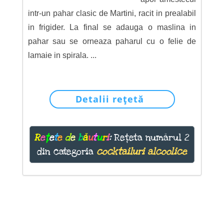
intr-un pahar clasic de Martini, racit in prealabil
in frigider. La final se adauga o maslina in
pahar sau se orneaza paharul cu o felie de
lamaie in spirala. ...
Detalii rețetă
R
e
ț
e
t
e
d
e
b
ă
u
t
u
r
i
:
Rețeta numărul 2
din categoria
cocktailuri alcoolice