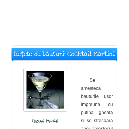
Rețete de băuturi: Cocktail Martini
Se
amesteca
bauturile usor
impreuna cu
putina gheata
si se strecoara
Cocktail Martini
apoi amestecul