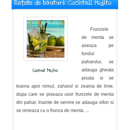
Rețete de băuturi: Cocktail Mojito
Frunzele
de menta se
aseaza pe
fundul
paharului, se
adauga gheata
Cocktail Mojito
pisata si se
toarna apoi romul, zaharul si zeama de lime,
dupa care se piseaza usor frunzele de menta
din pahar. Inainte de servire se adauga sifon si
se orneaza cu o frunza de menta. ...