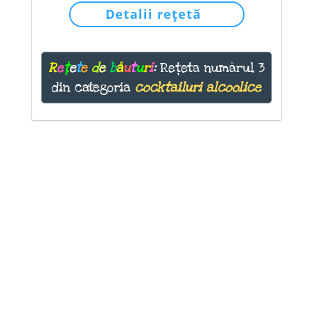
Detalii rețetă
R
e
ț
e
t
e
d
e
b
ă
u
t
u
r
i
:
Rețeta numărul 3
din categoria
cocktailuri alcoolice