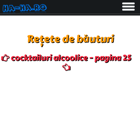
Toggle
navigati
Rețete de băuturi
cocktailuri alcoolice - pagina 25