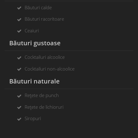
Băuturi calde
Băuturi racoritoare
Ceaiuri
Băuturi gustoase
Cocktailuri alcoolice
Cocktailuri non-alcoolice
Băuturi naturale
Rețete de punch
Rețete de lichioruri
Siropuri