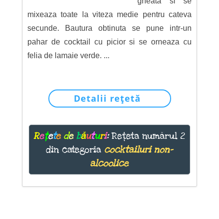
gheata si se
mixeaza toate la viteza medie pentru cateva
secunde. Bautura obtinuta se pune intr-un
pahar de cocktail cu picior si se orneaza cu
felia de lamaie verde. ...
Detalii rețetă
R
e
ț
e
t
e
d
e
b
ă
u
t
u
r
i
:
Rețeta numărul 2
din categoria
cocktailuri non-
alcoolice