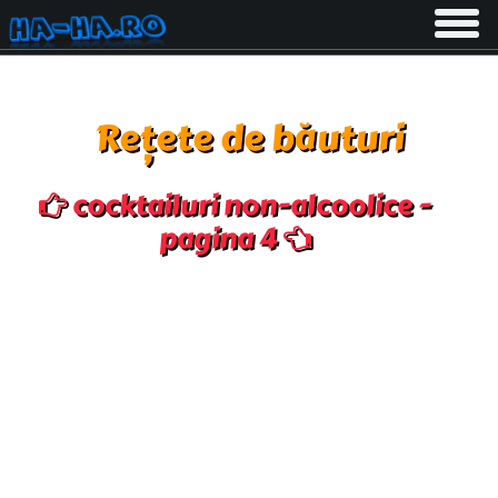
Toggle
navigati
Rețete de băuturi
cocktailuri non-alcoolice -
pagina 4