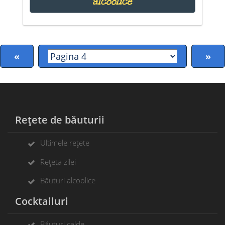
alcoolice
«
»
Rețete de băuturii
Ultimele rețete
Rețeta zilei
Băuturi alcoolice
Cocktailuri
Băuturi calde