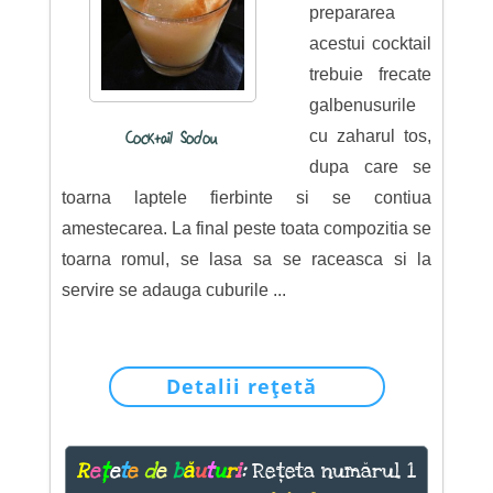
prepararea
acestui cocktail
trebuie frecate
galbenusurile
cu zaharul tos,
Cocktail Sodou
dupa care se
toarna laptele fierbinte si se contiua
amestecarea. La final peste toata compozitia se
toarna romul, se lasa sa se raceasca si la
servire se adauga cuburile ...
Detalii rețetă
R
e
ț
e
t
e
d
e
b
ă
u
t
u
r
i
:
Rețeta numărul 1