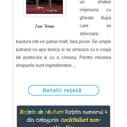
un shaker
impreuna cu
gheata dupa
care se
Java Dream
strecoara
bautura intr-un pahar inalt, fara picior. Se umple
paharul cu apa tonica si se orneaza cu o coaja
de portocala si cu o cireasa. Pentru mixarea
siropurile sunt ingredientele ...
Detalii rețetă
R
e
ț
e
t
e
d
e
b
ă
u
t
u
r
i
:
Rețeta numărul 4
din categoria
cocktailuri non-