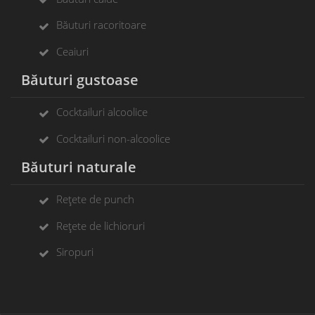
Băuturi racoritoare
Ceaiuri
Băuturi gustoase
Cocktailuri alcoolice
Cocktailuri non-alcoolice
Băuturi naturale
Rețete de punch
Rețete de lichioruri
Siropuri