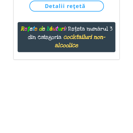
Detalii rețetă
R
e
ț
e
t
e
d
e
b
ă
u
t
u
r
i
:
Rețeta numărul 3
din categoria
cocktailuri non-
alcoolice