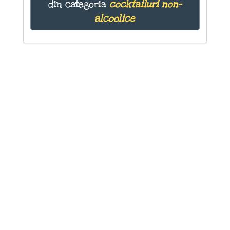
din categoria
cocktailuri non-
alcoolice