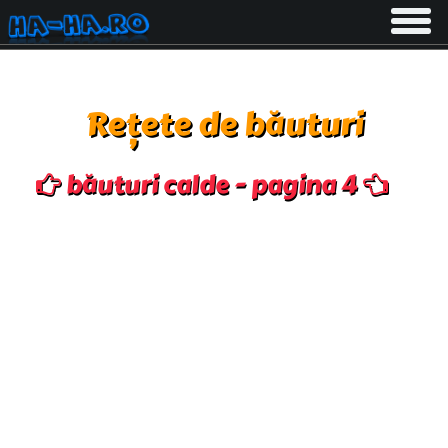
Toggle
navigati
Rețete de băuturi
băuturi calde - pagina 4