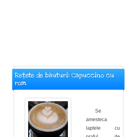
Rețete de băuturi: Capuccino cu
rom
Se
amesteca
laptele cu
praful de