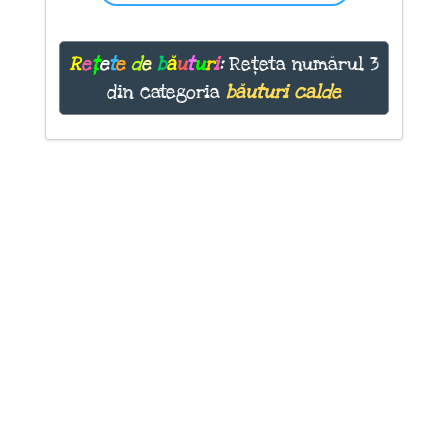
R
e
ț
e
t
e
d
e
b
ă
u
t
u
r
i
:
Rețeta numărul 3
din categoria
băuturi calde