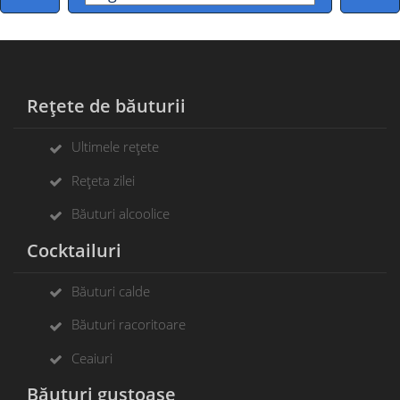
Rețete de băuturii
Ultimele rețete
Rețeta zilei
Băuturi alcoolice
Cocktailuri
Băuturi calde
Băuturi racoritoare
Ceaiuri
Băuturi gustoase