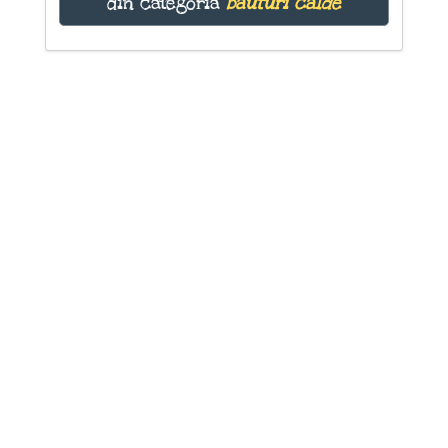
din categoria
băuturi calde