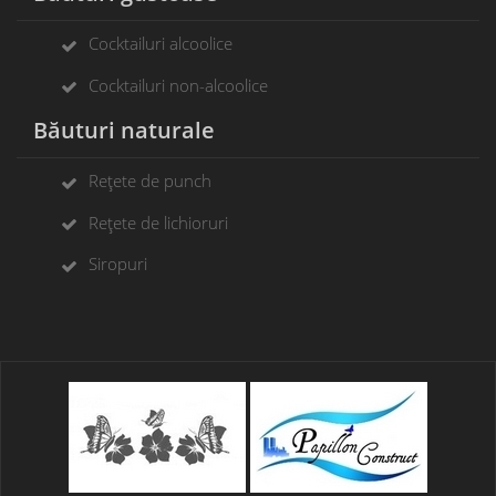
Cocktailuri alcoolice
Cocktailuri non-alcoolice
Băuturi naturale
Rețete de punch
Rețete de lichioruri
Siropuri