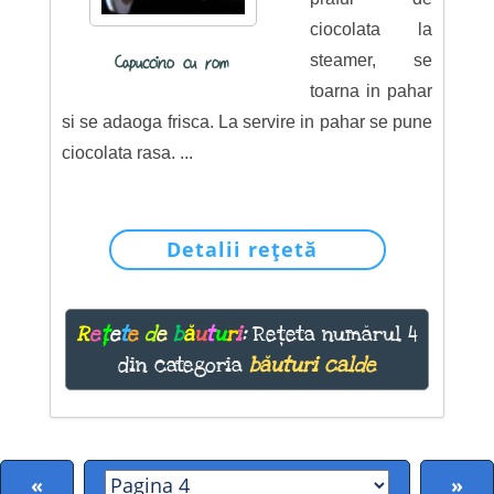
ciocolata la
steamer, se
Capuccino cu rom
toarna in pahar
si se adaoga frisca. La servire in pahar se pune
ciocolata rasa. ...
Detalii rețetă
R
e
ț
e
t
e
d
e
b
ă
u
t
u
r
i
:
Rețeta numărul 4
din categoria
băuturi calde
«
»