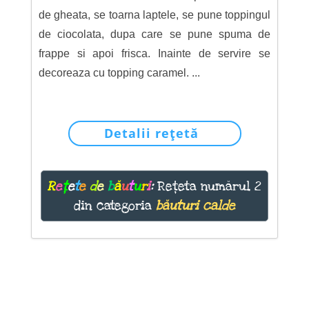
de gheata, se toarna laptele, se pune toppingul
de ciocolata, dupa care se pune spuma de
frappe si apoi frisca. Inainte de servire se
decoreaza cu topping caramel. ...
Detalii rețetă
R
e
ț
e
t
e
d
e
b
ă
u
t
u
r
i
:
Rețeta numărul 2
din categoria
băuturi calde