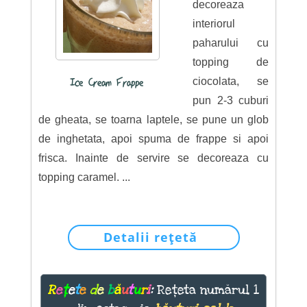
decoreaza
interiorul
paharului cu
topping de
ciocolata, se
Ice Cream Frappe
pun 2-3 cuburi
de gheata, se toarna laptele, se pune un glob
de inghetata, apoi spuma de frappe si apoi
frisca. Inainte de servire se decoreaza cu
topping caramel. ...
Detalii rețetă
R
e
ț
e
t
e
d
e
b
ă
u
t
u
r
i
:
Rețeta numărul 1