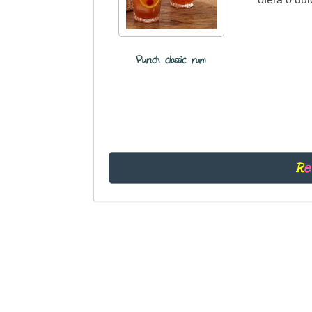
Punch classic rum
R
e