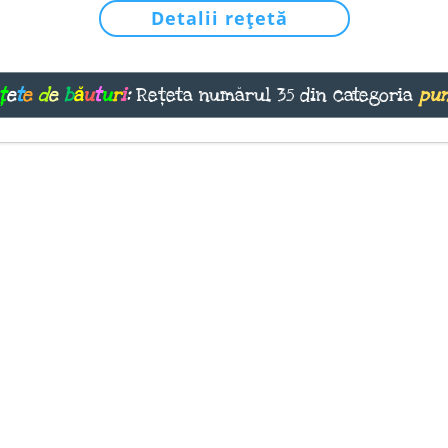
Detalii rețetă
ț
e
t
e
d
e
b
ă
u
t
u
r
i
:
Rețeta numărul 35 din categoria
pu