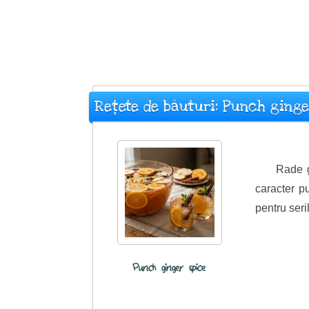
Rețete de băuturi: Punch ginge
Rade g
caracter p
pentru seril
Punch ginger spice