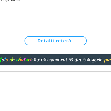
Detalii rețetă
ț
e
t
e
d
e
b
ă
u
t
u
r
i
:
Rețeta numărul 33 din categoria
pu