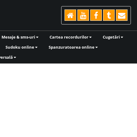
Mesaje & sms-uri
Cartea recordurilor
Cugetări
Sudoku online
Spanzuratoarea online
versală