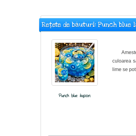
Rețete de băuturi: Punch blue 
Ameste
culoarea s
lime se potr
Punch blue lagoon