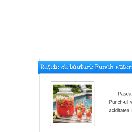
Rețete de băuturi: Punch wate
Pasea
Punch-ul w
aciditatea 