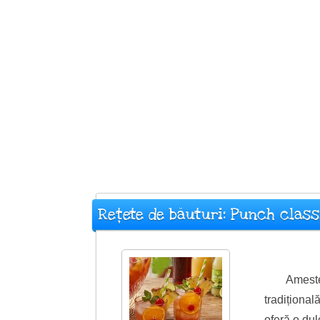
Rețete de băuturi: Punch clas
Ameste
tradițional
oferă o dulc