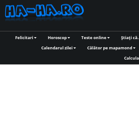
Felicitari
Horoscop
Teste online
Știați că.
Calendarul zilei
Călător pe mapamond
Calcula