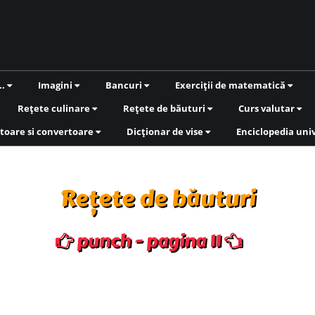
..
Imagini
Bancuri
Exerciții de matematică
Rețete culinare
Rețete de băuturi
Curs valutar
toare si convertoare
Dicționar de vise
Enciclopedia uni
Rețete de băuturi
punch - pagina 11