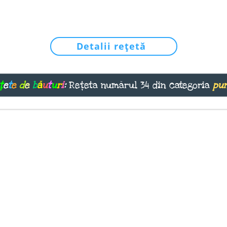
Detalii rețetă
ț
e
t
e
d
e
b
ă
u
t
u
r
i
:
Rețeta numărul 34 din categoria
pu