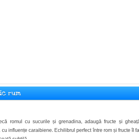
sic rum
că romul cu sucurile și grenadina, adaugă fructe și gheaț
ă cu influențe caraibiene. Echilibrul perfect între rom și fructe î
eață subtilă ...