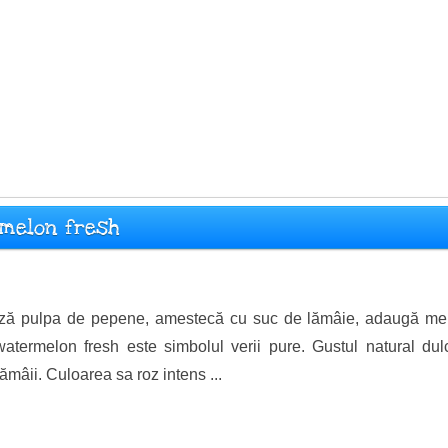
rmelon fresh
ză pulpa de pepene, amestecă cu suc de lămâie, adaugă men
atermelon fresh este simbolul verii pure. Gustul natural dulc
lămâii. Culoarea sa roz intens ...