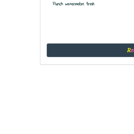
Punch watermelon fresh
R
e