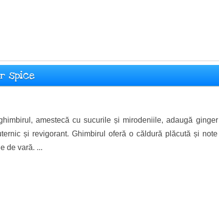
r spice
himbirul, amestecă cu sucurile și mirodeniile, adaugă ginger 
uternic și revigorant. Ghimbirul oferă o căldură plăcută și note
e de vară. ...