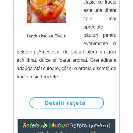
clasic cu fructe
este una dintre
cele mai
apreciate
băuturi pentru
Punch clasic cu fructe
evenimente și
petreceri. Amestecul de sucuri oferă un gust
echilibrat, dulce și foarte aromat. Grenadinele
adaugă atât culoare, cât și o aromă discretă de
fructe roșii. Fructele ...
Detalii rețetă
R
e
ț
e
t
e
d
e
b
ă
u
t
u
r
i
:
Rețeta numărul