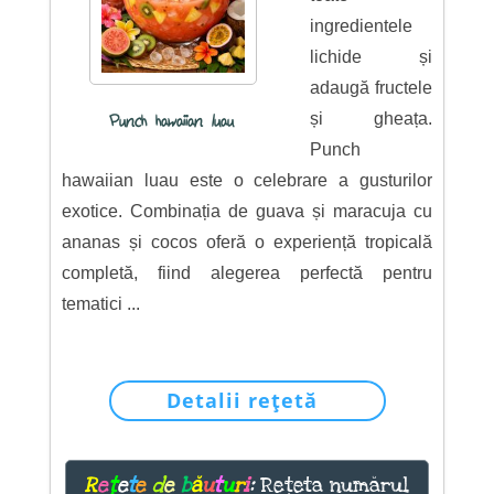
ingredientele
lichide și
adaugă fructele
și gheața.
Punch hawaiian luau
Punch
hawaiian luau este o celebrare a gusturilor
exotice. Combinația de guava și maracuja cu
ananas și cocos oferă o experiență tropicală
completă, fiind alegerea perfectă pentru
tematici ...
Detalii rețetă
R
e
ț
e
t
e
d
e
b
ă
u
t
u
r
i
:
Rețeta numărul