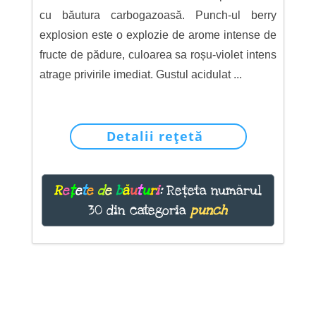
cu băutura carbogazoasă. Punch-ul berry
explosion este o explozie de arome intense de
fructe de pădure, culoarea sa roșu-violet intens
atrage privirile imediat. Gustul acidulat ...
Detalii rețetă
R
e
ț
e
t
e
d
e
b
ă
u
t
u
r
i
:
Rețeta numărul
30 din categoria
punch