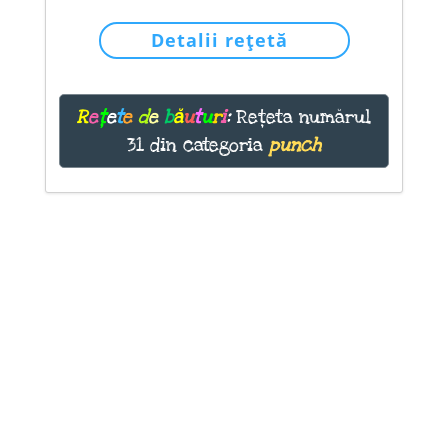
Detalii rețetă
R
e
ț
e
t
e
d
e
b
ă
u
t
u
r
i
:
Rețeta numărul
31 din categoria
punch