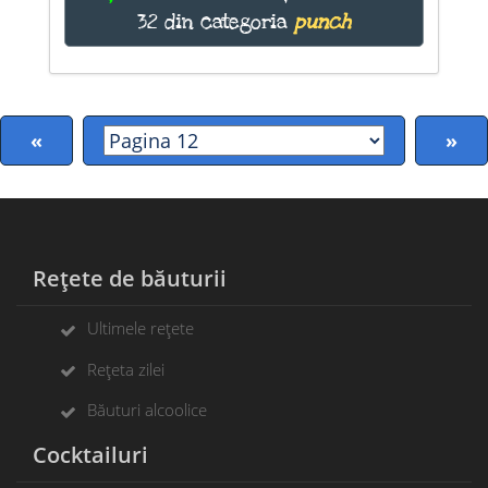
32 din categoria
punch
«
»
Rețete de băuturii
Ultimele rețete
Rețeta zilei
Băuturi alcoolice
Cocktailuri