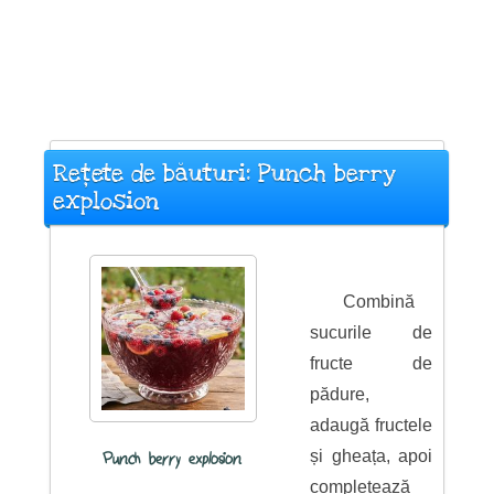
Rețete de băuturi: Punch berry
explosion
Combină
sucurile de
fructe de
pădure,
adaugă fructele
și gheața, apoi
Punch berry explosion
completează