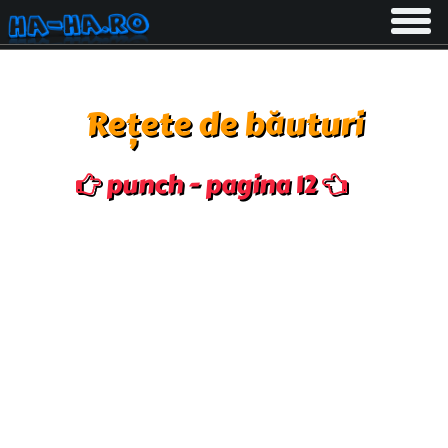
Toggle
navigati
Rețete de băuturi
punch - pagina 12