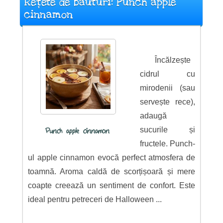
Rețete de băuturi: Punch apple
cinnamon
Încălzește
cidrul cu
mirodenii (sau
servește rece),
adaugă
sucurile și
Punch apple cinnamon
fructele. Punch-
ul apple cinnamon evocă perfect atmosfera de
toamnă. Aroma caldă de scorțișoară și mere
coapte creează un sentiment de confort. Este
ideal pentru petreceri de Halloween ...