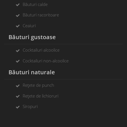
Băuturi calde
Băuturi racoritoare
Ceaiuri
Băuturi gustoase
Cocktailuri alcoolice
Cocktailuri non-alcoolice
Băuturi naturale
Rețete de punch
Rețete de lichioruri
Siropuri