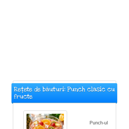
Rețete de băuturi: Punch clasic cu
fructe
Punch-ul